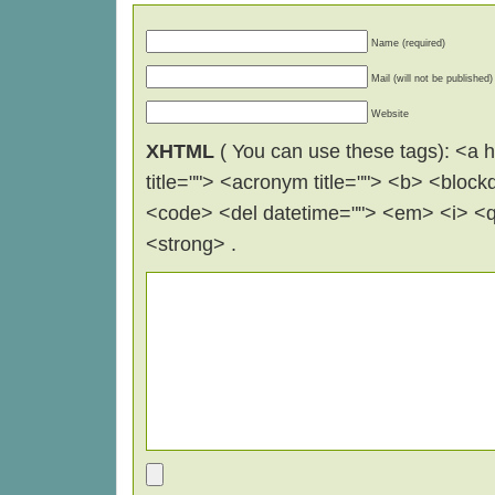
Name (required)
Mail (will not be published)
Website
XHTML
( You can use these tags): <a hr
title=""> <acronym title=""> <b> <block
<code> <del datetime=""> <em> <i> <q 
<strong> .