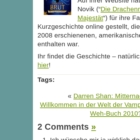
Auf ihrer Website ha
Novik (“
Die Drachenr
Majestät
“) für ihre F
Kurzgeschichte online gestellt, die
2008 erschienenen, amerikanisch
enthalten war.
Ihr findet die Geschichte – natürli
hier
!
Tags:
«
Darren Shan: Mitterna
Willkommen in der Welt der Vamp
Weh-Buch 2010
2 Comments
»
Ich wünsche mir ja wirklich d