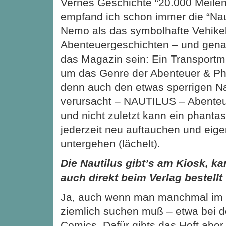
Vernes Geschichte “20.000 Meile
empfand ich schon immer die “Nau
Nemo als das symbolhafte Vehike
Abenteuergeschichten – und genau
das Magazin sein: Ein Transportmit
um das Genre der Abenteuer & Pha
denn auch den etwas sperrigen 
verursacht – NAUTILUS – Abenteu
und nicht zuletzt kann ein phanta
jederzeit neu auftauchen und eige
untergehen (lächelt).
Die Nautilus gibt’s am Kiosk, k
auch direkt beim Verlag bestell
Ja, auch wenn man manchmal im 
ziemlich suchen muß – etwa bei 
Comics. Dafür gibts das Heft aber 