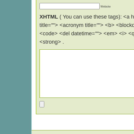
Website
XHTML
( You can use these tags): <a hr
title=""> <acronym title=""> <b> <block
<code> <del datetime=""> <em> <i> <q 
<strong> .