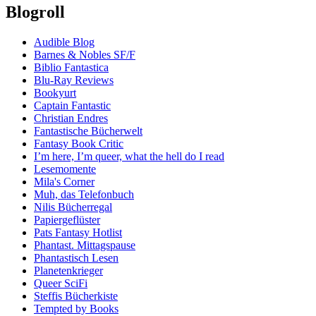
Blogroll
Audible Blog
Barnes & Nobles SF/F
Biblio Fantastica
Blu-Ray Reviews
Bookyurt
Captain Fantastic
Christian Endres
Fantastische Bücherwelt
Fantasy Book Critic
I’m here, I’m queer, what the hell do I read
Lesemomente
Mila's Corner
Muh, das Telefonbuch
Nilis Bücherregal
Papiergeflüster
Pats Fantasy Hotlist
Phantast. Mittagspause
Phantastisch Lesen
Planetenkrieger
Queer SciFi
Steffis Bücherkiste
Tempted by Books