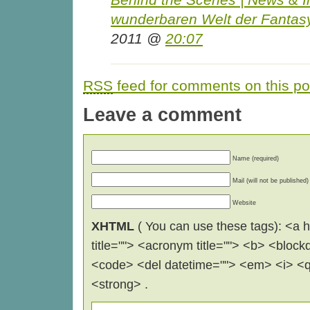
wunderbaren Welt der Fantas
2011 @
20:07
RSS
feed for comments on this po
Leave a comment
Name (required)
Mail (will not be published)
Website
XHTML
( You can use these tags): <a hr
title=""> <acronym title=""> <b> <block
<code> <del datetime=""> <em> <i> <q 
<strong> .