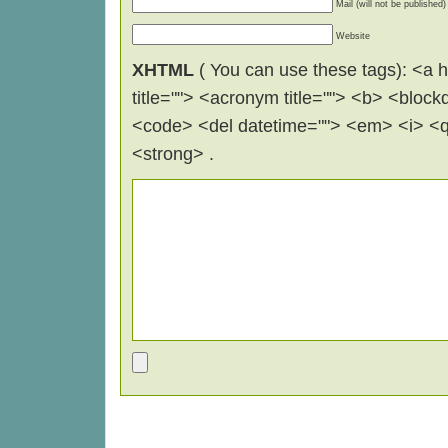
Mail (will not be published)
Website
XHTML
( You can use these tags): <a hr
title=""> <acronym title=""> <b> <block
<code> <del datetime=""> <em> <i> <q 
<strong> .