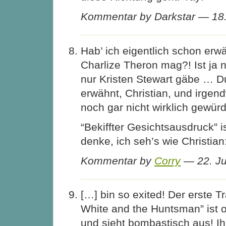
Kommentar by Darkstar — 18.
Hab’ ich eigentlich schon erwä
Charlize Theron mag?! Ist ja n
nur Kristen Stewart gäbe … Du
erwähnt, Christian, und irgen
noch gar nicht wirklich gewürd
“Bekiffter Gesichtsausdruck” is
denke, ich seh’s wie Christian:
Kommentar by
Corry
— 22. Ju
[…] bin so exited! Der erste T
White and the Huntsman” ist 
und sieht bombastisch aus! Ihr 