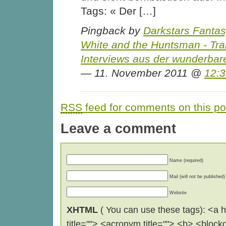
Tags: « Der […]
Pingback by
Darkstars Fanta
White and the Huntsman - Trai
Interviews aus der wunderbar
— 11. November 2011 @
12:
RSS
feed for comments on this po
Leave a comment
Name (required)
Mail (will not be published)
Website
XHTML
( You can use these tags): <a hr
title=""> <acronym title=""> <b> <block