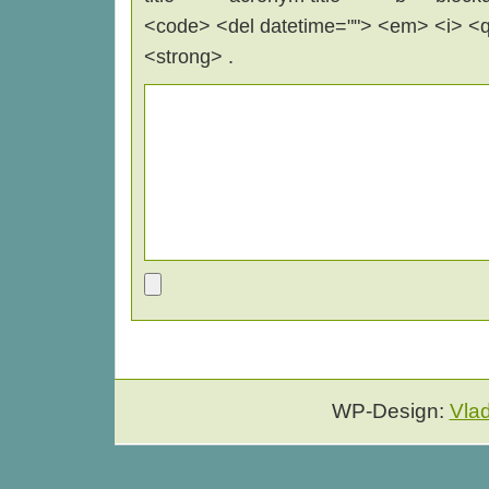
<code> <del datetime=""> <em> <i> <q 
<strong> .
WP-Design:
Vla