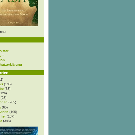
nner
rkstar
sum
ion
hutzerklärung
orien
11)
ws
(195)
be
(33)
.126)
(25)
onen
(705)
s
(65)
Serien
(105)
cher
(187)
e
(343)