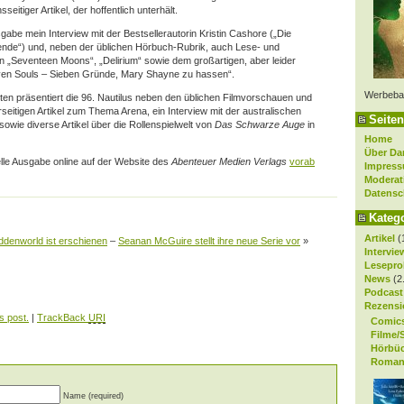
itiger Artikel, der hoffentlich unterhält.
gabe mein Interview mit der Bestsellerautorin Kristin Cashore („Die
nde“) und, neben der üblichen Hörbuch-Rubrik, auch Lese- und
„Seventeen Moons“, „Delirium“ sowie dem großartigen, aber leider
en Souls – Sieben Gründe, Mary Shayne zu hassen“.
Werbeba
ten präsentiert die 96. Nautilus neben den üblichen Filmvorschauen und
itigen Artikel zum Thema Arena, ein Interview mit der australischen
Seiten
owie diverse Artikel über die Rollenspielwelt von
Das Schwarze Auge
in
Home
Über Da
elle Ausgabe online auf der Website des
Abenteuer Medien Verlags
vorab
Impres
Moderat
Datensc
Kateg
Artikel
(
denworld ist erschienen
–
Seanan McGuire stellt ihre neue Serie vor
»
Intervie
Lesepro
News
(2
Podcast
Rezensi
s post.
|
TrackBack
URI
Comic
Filme/
Hörbü
Roman
Name (required)