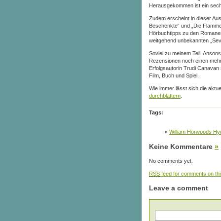
Herausgekommen ist ein sechsse
Zudem erscheint in dieser Aus
Beschenkte“ und „Die Flamme
Hörbuchtipps zu den Romanen 
weitgehend unbekannten „Sev
Soviel zu meinem Teil. Ansons
Rezensionen noch einen mehrse
Erfolgsautorin Trudi Canavan s
Film, Buch und Spiel.
Wie immer lässt sich die aktu
durchblättern
.
Tags:
«
William Horwoods Hyd
Keine Kommentare
»
No comments yet.
RSS
feed for comments on thi
Leave a comment