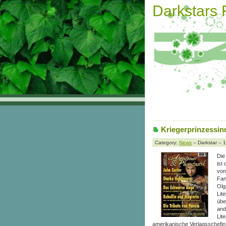
Darkstars
Kriegerprinzessin
Category:
News
– Darkstar – 
Die
ist
von
Fan
Olg
Lit
üb
and
Lit
amerikanische Verlagsschefin