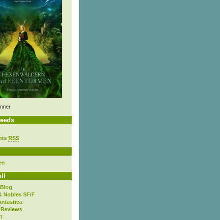
nner
eeds
nts
RSS
en
ll
 Blog
& Nobles SF/F
antastica
 Reviews
t