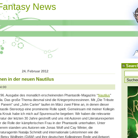
 Fantasy News
Searc
24. Februar 2012
nen in der neuen Nautilus
14:00
 96. Ausgabe des monatlich erscheinenden Phantastik-Magazins “
Nautilus
”
 da. Das große Thema diesmal sind die Kriegerprinzessinnen. Mit „Die Tribute
 Panem“ und „John Carter“ laufen im März zwei Filme an, in denen dieser
tastik-Stereotyp eine prominente Rolle spielt. Gemeinsam mit meiner Kollegin
a Krouk habe ich mich auf Spurensuche begeben: Wir haben die relevante
eratur der letzten 30 Jahre gestreift und uns mit Autoren und Literaturexperten
er
die Rolle der kämpferischen Frau in der Phantastik unterhalten. Unter
erem standen uns Autoren wie Jonas Wolf und Cay Winter, die
eraturagentin Natalja Schmidt und internationale Lektorinnen wie die
 Betsy Wollheim (DAW) und ihre deutschen Kolleginnen Rede und Antwort.