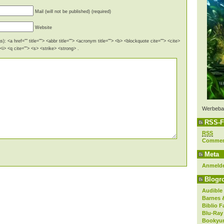
Mail (will not be published) (required)
Website
): <a href="" title=""> <abbr title=""> <acronym title=""> <b> <blockquote cite=""> <cite>
i> <q cite=""> <s> <strike> <strong> .
Werbeba
RSS-F
RSS
Comme
Meta
Anmeld
Blogro
Audible
Barnes 
Biblio F
Blu-Ray
Bookyur