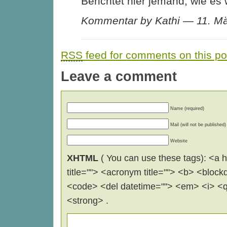
Berichtet hier jemand, wie es
Kommentar by Kathi — 11. M
RSS
feed for comments on this po
Leave a comment
Name (required)
Mail (will not be published)
Website
XHTML
( You can use these tags): <a hr
title=""> <acronym title=""> <b> <block
<code> <del datetime=""> <em> <i> <q 
<strong> .