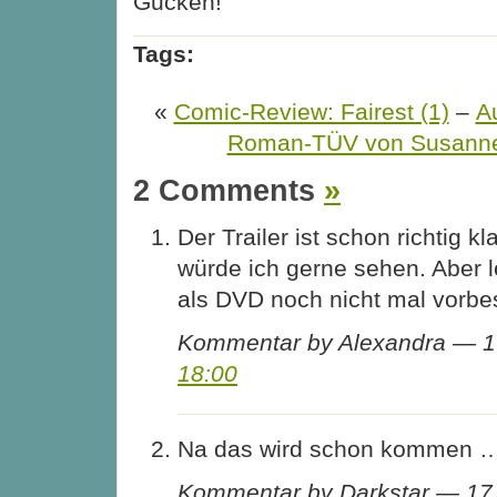
Gucken!
Tags:
«
Comic-Review: Fairest (1)
–
A
Roman-TÜV von Susann
2 Comments
»
Der Trailer ist schon richtig k
würde ich gerne sehen. Aber le
als DVD noch nicht mal vorbes
Kommentar by Alexandra — 17
18:00
Na das wird schon kommen … 
Kommentar by Darkstar — 17.