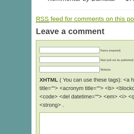
RSS
feed for comments on this po
Leave a comment
Name (required)
Mail (will not be published)
Website
XHTML
( You can use these tags): <a hr
title=""> <acronym title=""> <b> <block
<code> <del datetime=""> <em> <i> <q 
<strong> .