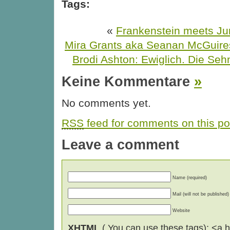
Tags:
«
Frankenstein meets Ju
Mira Grants aka Seanan McGuires
Brodi Ashton: Ewiglich. Die Se
Keine Kommentare
»
No comments yet.
RSS
feed for comments on this po
Leave a comment
Name (required)
Mail (will not be published)
Website
XHTML
( You can use these tags): <a hr