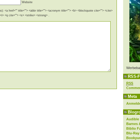
Website
): <a href="" title=""> <abbr title=""> <acronym title=""> <b> <blockquote cite=""> <cite>
i> <q cite=""> <s> <strike> <strong> .
Werbeba
RSS-F
RSS
Comme
Meta
Anmeld
Blogro
Audible
Barnes 
Biblio F
Blu-Ray
Bookyur