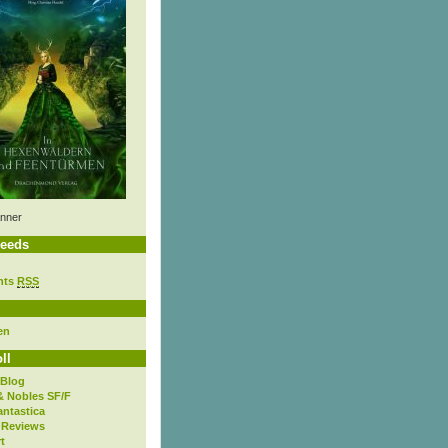
nner
eeds
nts
RSS
en
ll
 Blog
& Nobles SF/F
antastica
 Reviews
t