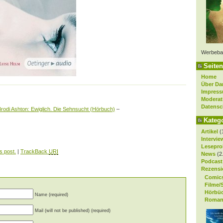
Werbeba
Seiten
Home
Über Da
Impres
Moderat
Datensc
rodi Ashton: Ewiglich. Die Sehnsucht (Hörbuch)
–
Kateg
Artikel
(
Intervie
Lesepro
s post.
|
TrackBack
URI
News
(2
Podcast
Rezensi
Comic
Filme/
Hörbü
Name (required)
Roman
Mail (will not be published) (required)