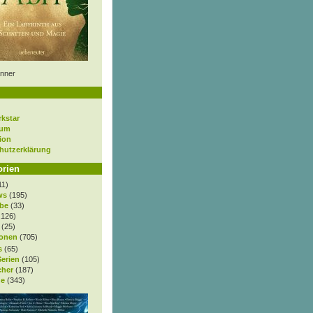
nner
rkstar
sum
ion
hutzerklärung
orien
11)
ws
(195)
be
(33)
.126)
(25)
onen
(705)
s
(65)
Serien
(105)
cher
(187)
e
(343)