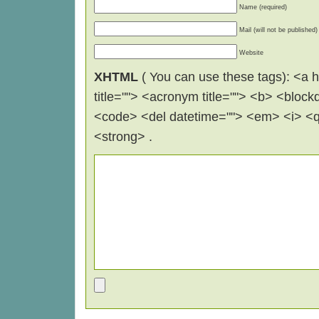
Name (required)
Mail (will not be published)
Website
XHTML
( You can use these tags): <a hr
title=""> <acronym title=""> <b> <block
<code> <del datetime=""> <em> <i> <q 
<strong> .