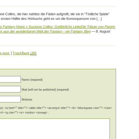
e Collins, die hier nahtlos die Fäden aufgreift, die sie in “Tödliche Spiele”
r ersten Hälfte des Hörbuchs geht es um die Konsequenzen von […]
s Fantasy News » Suzanne Collins: Gefährliche LiebeDie Tribute von Panem
ws aus der wunderbaren Welt der Fantasy - ein Fantasy Blog
— 8. August
s post.
|
TrackBack
URI
Name (required)
Mail (will not be published) (required)
Website
): <a href="" title=""> <abbr title=""> <acronym title=""> <b> <blockquote cite=""> <cite>
i> <q cite=""> <s> <strike> <strong> .