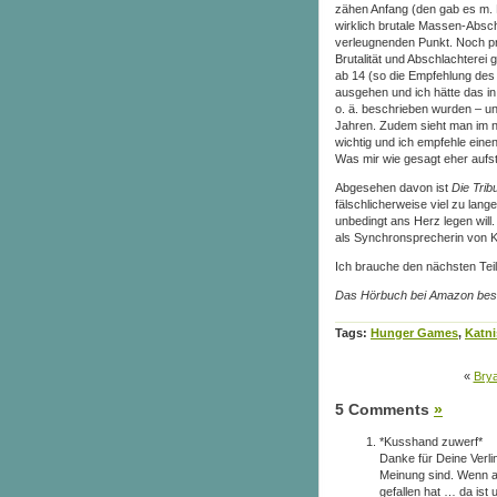
zähen Anfang (den gab es m. 
wirklich brutale Massen-Abschl
verleugnenden Punkt. Noch pr
Brutalität und Abschlachterei 
ab 14 (so die Empfehlung des
ausgehen und ich hätte das in
o. ä. beschrieben wurden – un
Jahren. Zudem sieht man im n
wichtig und ich empfehle einen
Was mir wie gesagt eher aufstö
Abgesehen davon ist
Die Tri
fälschlicherweise viel zu lan
unbedingt ans Herz legen will.
als Synchronsprecherin von Ka
Ich brauche den nächsten Teil
Das Hörbuch bei Amazon best
Tags:
Hunger Games
,
Katni
«
Brya
5 Comments
»
*Kusshand zuwerf*
Danke für Deine Verli
Meinung sind. Wenn ab
gefallen hat … da ist