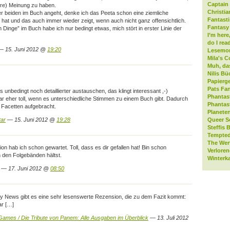
Captain 
ere) Meinung zu haben.
Christia
r beiden im Buch angeht, denke ich das Peeta schon eine ziemliche
Fantast
hat und das auch immer wieder zeigt, wenn auch nicht ganz offensichtlich.
Fantasy 
Dinge” im Buch habe ich nur bedingt etwas, mich stört in erster Linie der
I’m here
do I rea
 15. Juni 2012 @
19:20
Lesemo
Mila's C
Muh, da
Nilis Bü
Papierge
Pats Fan
s unbedingt noch detaillierter austauschen, das klingt interessant ,-)
Phantas
ar eher toll, wenn es unterschiedliche Stimmen zu einem Buch gibt. Dadurch
Phantas
Facetten aufgebracht.
Planeten
tar
— 15. Juni 2012 @
19:28
Queer S
Steffis 
Tempted
The Wer
on hab ich schon gewartet. Toll, dass es dir gefallen hat! Bin schon
Verlore
 den Folgebänden hältst.
Winterk
 — 17. Juni 2012 @
08:50
y News gibt es eine sehr lesenswerte Rezension, die zu dem Fazit kommt:
ar […]
ames / Die Tribute von Panem: Alle Ausgaben im Überblick
— 13. Juli 2012