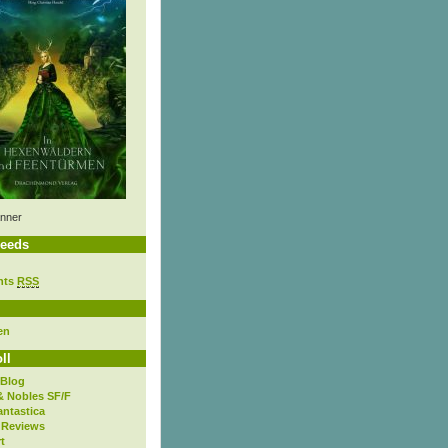
nner
eeds
nts
RSS
en
ll
 Blog
& Nobles SF/F
antastica
 Reviews
t