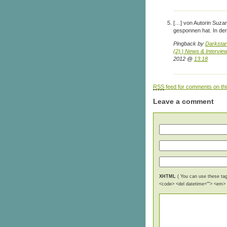
[…] von Autorin Suzann
gesponnen hat. In de
Pingback by
Darkstar
(2) | News & Intervie
2012 @
13:18
RSS
feed for comments on thi
Leave a comment
XHTML
( You can use these tags
<code> <del datetime=""> <em> <