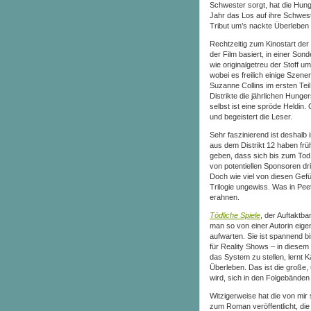
Schwester sorgt, hat die Hung
Jahr das Los auf ihre Schwester
Tribut um’s nackte Überlebe
Rechtzeitig zum Kinostart der
der Film basiert, in einer So
wie originalgetreu der Stoff 
wobei es freilich einige Szenen
Suzanne Collins im ersten Teil
Distrikte die jährlichen Hunge
selbst ist eine spröde Heldi
und begeistert die Leser.
Sehr faszinierend ist deshalb
aus dem Distrikt 12 haben frü
geben, dass sich bis zum To
von potentiellen Sponsoren dr
Doch wie viel von diesen Gefüh
Trilogie ungewiss. Was in Peet
erahnen.
Tödliche Spiele
, der Auftaktba
man so von einer Autorin eigen
aufwarten. Sie ist spannend b
für Reality Shows – in diesem
das System zu stellen, lernt K
Überleben. Das ist die groß
wird, sich in den Folgebänden 
Witzigerweise hat die von mir
zum Roman veröffentlicht, die