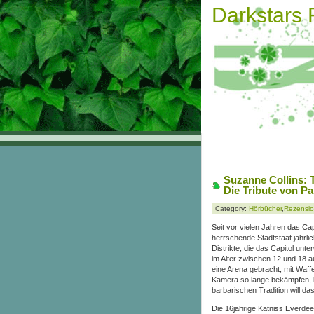
Darkstars
Suzanne Collins: 
Die Tribute von P
Category:
Hörbücher
,
Rezensi
Seit vor vielen Jahren das Cap
herrschende Stadtstaat jährli
Distrikte, die das Capitol un
im Alter zwischen 12 und 18 
eine Arena gebracht, mit Waf
Kamera so lange bekämpfen, 
barbarischen Tradition will das 
Die 16jährige Katniss Everdeen