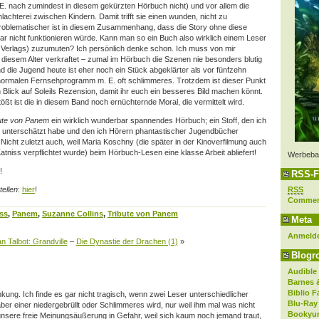
E. nach zumindest in diesem gekürzten Hörbuch nicht) und vor allem die
achterei zwischen Kindern. Damit trifft sie einen wunden, nicht zu
oblematischer ist in diesem Zusammenhang, dass die Story ohne diese
gar nicht funktionieren würde. Kann man so ein Buch also wirklich einem Leser
 Verlags) zuzumuten? Ich persönlich denke schon. Ich muss von mir
 diesem Alter verkraftet – zumal im Hörbuch die Szenen nie besonders blutig
d die Jugend heute ist eher noch ein Stück abgeklärter als vor fünfzehn
ormalen Fernsehprogramm m. E. oft schlimmeres. Trotzdem ist dieser Punkt
 Blick auf Soleils Rezension, damit ihr euch ein besseres Bild machen könnt.
ßt ist die in diesem Band noch ernüchternde Moral, die vermittelt wird.
bute von Panem
ein wirklich wunderbar spannendes Hörbuch; ein Stoff, den ich
ge unterschätzt habe und den ich Hörern phantastischer Jugendbücher
 Nicht zuletzt auch, weil Maria Koschny (die später in der Kinoverfilmung auch
tniss verpflichtet wurde) beim Hörbuch-Lesen eine klasse Arbeit abliefert!
Werbeba
!
RSS-F
ellen
:
hier
!
RSS
Comme
ss
,
Panem
,
Suzanne Collins
,
Tribute von Panem
Meta
Anmeld
n Talbot: Grandville
–
Die Dynastie der Drachen (1)
»
Blogro
Audible
Barnes 
Biblio F
nkung. Ich finde es gar nicht tragisch, wenn zwei Leser unterschiedlicher
Blu-Ray
er einer niedergebrüllt oder Schlimmeres wird, nur weil ihm mal was nicht
Bookyur
 unsere freie Meinungsäußerung in Gefahr, weil sich kaum noch jemand traut,