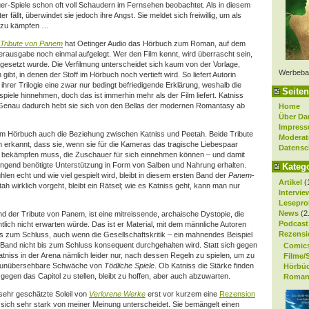
er-Spiele schon oft voll Schaudern im Fernsehen beobachtet. Als in diesem
 fällt, überwindet sie jedoch ihre Angst. Sie meldet sich freiwillig, um als
n zu kämpfen …
Tribute von Panem
hat Oetinger Audio das Hörbuch zum Roman, auf dem
nderausgabe noch einmal aufgelegt. Wer den Film kennt, wird überrascht sein,
umgesetzt wurde. Die Verfilmung unterscheidet sich kaum von der Vorlage,
Werbeba
 gibt, in denen der Stoff im Hörbuch noch vertieft wird. So liefert Autorin
 ihrer Trilogie eine zwar nur bedingt befriedigende Erklärung, weshalb die
Seiten
rspiele hinnehmen, doch das ist immerhin mehr als der Film liefert. Katniss
n. Genau dadurch hebt sie sich von den Bellas der modernen Romantasy ab
Home
Über Da
Impres
 im Hörbuch auch die Beziehung zwischen Katniss und Peetah. Beide Tribute
Moderat
h erkannt, dass sie, wenn sie für die Kameras das tragische Liebespaar
Datensc
d bekämpfen muss, die Zuschauer für sich einnehmen können – und damit
ingend benötigte Unterstützung in Form von Salben und Nahrung erhalten.
Kateg
len echt und wie viel gespielt wird, bleibt in diesem ersten Band der
Panem
-
Artikel
(
ah wirklich vorgeht, bleibt ein Rätsel; wie es Katniss geht, kann man nur
Intervie
Lesepro
News
(2
nd der Tribute von Panem, ist eine mitreissende, archaische Dystopie, die
Podcast
tlich nicht erwarten würde. Das ist er Material, mit dem männliche Autoren
Rezensi
is zum Schluss, auch wenn die Gesellschaftskritik – ein mahnendes Beispiel
 Band nicht bis zum Schluss konsequent durchgehalten wird. Statt sich gegen
Comic
atniss in der Arena nämlich leider nur, nach dessen Regeln zu spielen, um zu
Filme/
e, unübersehbare Schwäche von
Tödliche Spiele
. Ob Katniss die Stärke finden
Hörbü
gegen das Capitol zu stellen, bleibt zu hoffen, aber auch abzuwarten.
Roman
 sehr geschätzte Soleil von
Verlorene Werke
erst vor kurzem eine
Rezension
 sich sehr stark von meiner Meinung unterscheidet. Sie bemängelt einen