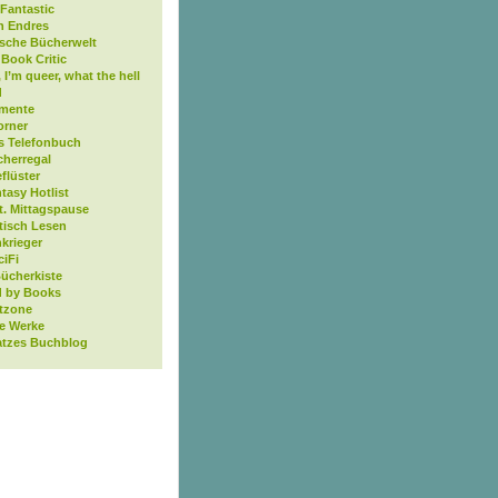
Fantastic
n Endres
ische Bücherwelt
Book Critic
, I’m queer, what the hell
d
mente
orner
s Telefonbuch
cherregal
flüster
tasy Hotlist
t. Mittagspause
tisch Lesen
krieger
ciFi
Bücherkiste
 by Books
tzone
ne Werke
atzes Buchblog