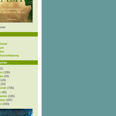
nner
rkstar
sum
ion
hutzerklärung
orien
11)
ws
(195)
be
(33)
.126)
(25)
onen
(705)
s
(65)
Serien
(105)
cher
(187)
e
(343)