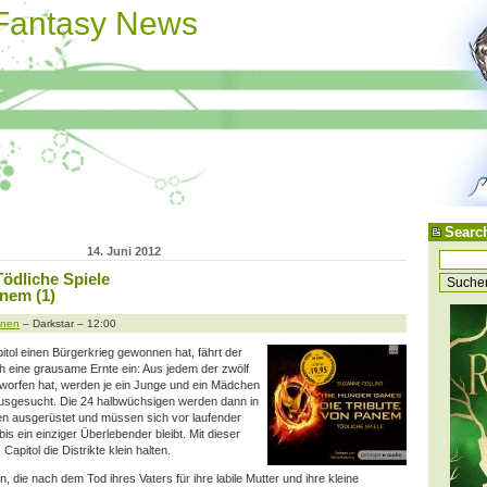
 Fantasy News
Searc
14. Juni 2012
Tödliche Spiele
anem (1)
onen
– Darkstar – 12:00
itol einen Bürgerkrieg gewonnen hat, fährt der
ch eine grausame Ernte ein: Aus jedem der zwölf
terworfen hat, werden je ein Junge und ein Mädchen
ausgesucht. Die 24 halbwüchsigen werden dann in
fen ausgerüstet und müssen sich vor laufender
bis
ein einziger Überlebender bleibt. Mit dieser
Capitol die Distrikte klein halten.
, die nach dem Tod ihres Vaters für ihre labile Mutter und ihre kleine