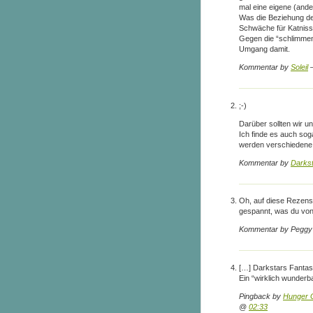
mal eine eigene (and
Was die Beziehung de
Schwäche für Katniss 
Gegen die “schlimmen 
Umgang damit.
Kommentar by
Soleil
—
;-)
Darüber sollten wir un
Ich finde es auch sog
werden verschiedene 
Kommentar by
Darks
Oh, auf diese Rezensi
gespannt, was du von
Kommentar by Peggy
[…] Darkstars Fantas
Ein “wirklich wunderb
Pingback by
Hunger G
@
02:33