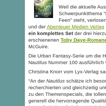
Weil die aktuelle Au
Schwerpunktthema “D
Feen” steht, verlose
und der
Abenteuer Medien Verlag
ein komplettes Set
der drei hierz
erschienenen
Toby Daye-Roman
McGuire.
Die Urban Fantasy-Serie um die
H
Nautilus Nummer 100 ausführlich v
Christina Knorr vom Lyx-Verlag sag
“An der
Nautilus
schätze ich beso
recherchierten und gleichzeitig un
zu den Themenspecials, die tollen
generell die hervorragende Qualitä