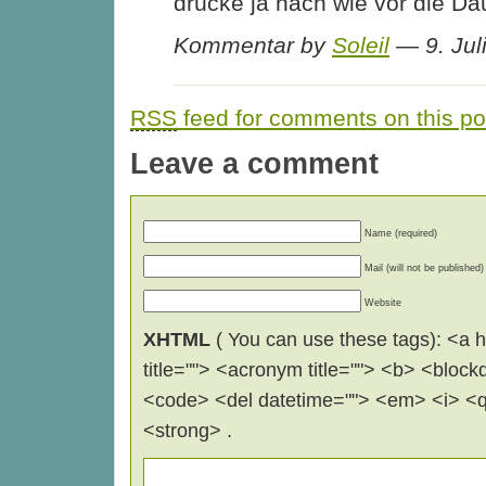
drücke ja nach wie vor die D
Kommentar by
Soleil
— 9. Jul
RSS
feed for comments on this po
Leave a comment
Name (required)
Mail (will not be published)
Website
XHTML
( You can use these tags): <a hr
title=""> <acronym title=""> <b> <block
<code> <del datetime=""> <em> <i> <q 
<strong> .