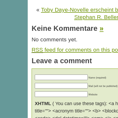
«
Toby Daye-Novelle erscheint b
Stephan R. Bell
Keine Kommentare
»
No comments yet.
RSS
feed for comments on this po
Leave a comment
Name (required)
Mail (will not be published)
Website
XHTML
( You can use these tags): <a hr
title=""> <acronym title=""> <b> <block