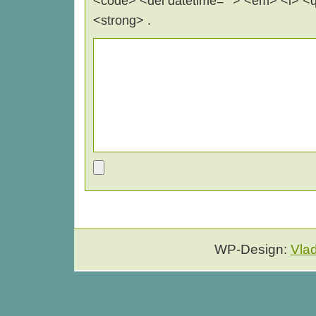
<code> <del datetime=""> <em> <i> <q 
<strong> .
WP-Design:
Vla