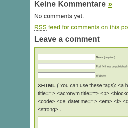
Keine Kommentare
»
No comments yet.
RSS
feed for comments on this po
Leave a comment
Name (required)
Mail (will not be published)
Website
XHTML
( You can use these tags): <a hr
title=""> <acronym title=""> <b> <block
<code> <del datetime=""> <em> <i> <q 
<strong> .