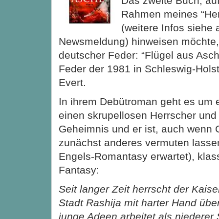
Das zweite Buch, auf
Rahmen meines “Herz
(weitere Infos siehe
Newsmeldung) hinweisen möchte,
deutscher Feder: “Flügel aus Asc
Feder der 1981 in Schleswig-Hols
Evert.
In ihrem Debütroman geht es
um e
einen skrupellosen Herrscher und 
Geheimnis und er ist, auch wenn C
zunächst anderes vermuten lassen
Engels-Romantasy erwartet), klas
Fantasy:
Seit langer Zeit herrscht der Kaise
Stadt Rashija mit harter Hand übe
junge Adeen arbeitet als niederer 