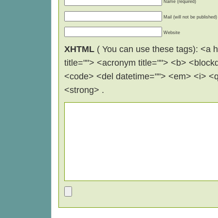
Name (required)
Mail (will not be published)
Website
XHTML
( You can use these tags): <a hr
title=""> <acronym title=""> <b> <block
<code> <del datetime=""> <em> <i> <q 
<strong> .