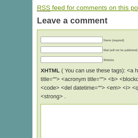
RSS
feed for comments on this po
Leave a comment
Name (required)
Mail (will not be published)
Website
XHTML
( You can use these tags): <a hr
title=""> <acronym title=""> <b> <block
<code> <del datetime=""> <em> <i> <q 
<strong> .