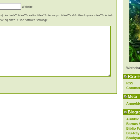
Website
): <a href="" title=""> <abbr title=""> <acronym title=""> <b> <blockquote cite=""> <cite>
i> <q cite=""> <s> <strike> <strong> .
Werbeba
RSS-F
RSS
Comme
Meta
Anmeld
Blogro
Audible
Barnes 
Biblio F
Blu-Ray
Bookyur