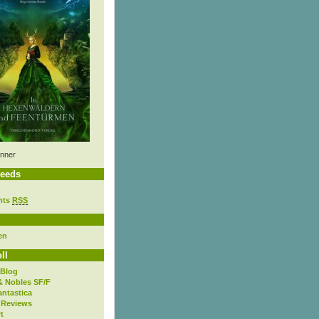
nner
eeds
nts
RSS
en
ll
 Blog
& Nobles SF/F
antastica
 Reviews
t