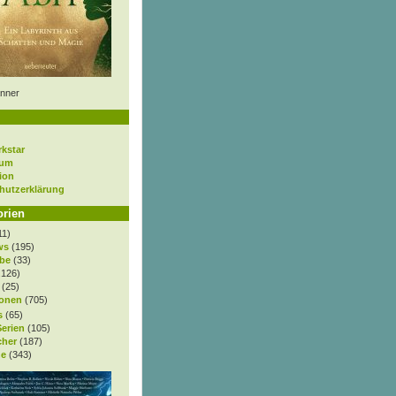
nner
rkstar
sum
ion
hutzerklärung
orien
11)
ws
(195)
be
(33)
.126)
(25)
onen
(705)
s
(65)
Serien
(105)
cher
(187)
e
(343)