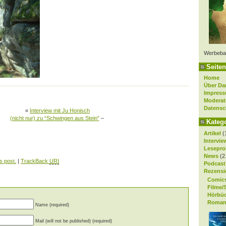
Werbeba
Seiten
Home
Über Da
Impres
Moderat
Datensc
«
Interview mit Ju Honisch
(nicht nur) zu “Schwingen aus Stein”
–
Kateg
Artikel
(
Intervie
Lesepro
News
(2
s post.
|
TrackBack
URI
Podcast
Rezensi
Comic
Filme/
Hörbü
Roman
Name (required)
Mail (will not be published) (required)