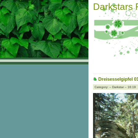
Darkstars
Dreisesselgipfel 0
Category: – Darkstar – 16:19