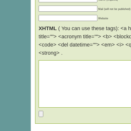
Mail (will not be published)
Website
XHTML
( You can use these tags): <a hr
title=""> <acronym title=""> <b> <block
<code> <del datetime=""> <em> <i> <q 
<strong> .