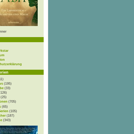
nner
rkstar
sum
ion
hutzerklärung
orien
11)
ws
(195)
be
(33)
.126)
(25)
onen
(705)
s
(65)
Serien
(105)
cher
(187)
e
(343)