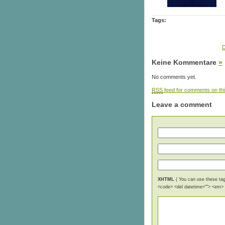
Tags:
D
Keine Kommentare
»
No comments yet.
RSS
feed for comments on thi
Leave a comment
XHTML
( You can use these tags
<code> <del datetime=""> <em> <