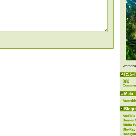
Werbeba
RSS-F
RSS
Comme
Meta
Anmeld
Blogro
Audible
Barnes 
Biblio F
Blu-Ray
Bookyur