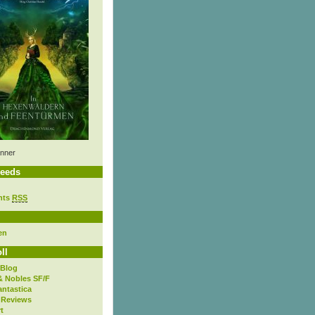
nner
eeds
nts
RSS
en
ll
 Blog
& Nobles SF/F
antastica
 Reviews
t