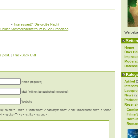
«
Interessant?! Die große Nacht
unkler Sommernachtstraum in San Francisco
–
Werbeba
Seiten
Home
Über Da
s post.
|
TrackBack
URI
Impres
Moderat
Datensc
Kateg
Artikel
(
Name (required)
Intervie
Lesepro
Mail (will not be published) (required)
News
(2
Podcast
Website
Rezensi
Comic
): <a href="" title=""> <abbr title=""> <acronym title=""> <b> <blockquote cite=""> <cite>
Filme/
i> <q cite=""> <s> <strike> <strong> .
Hörbü
Roman