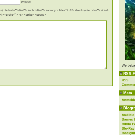
Website
): <a href="" title=""> <abbr title=""> <acronym title=""> <b> <blockquote cite=""> <cite>
i> <q cite=""> <s> <strike> <strong> .
Werbeba
RSS-F
RSS
Comme
Meta
Anmeld
Blogro
Audible
Barnes 
Biblio F
Blu-Ray
Bookyur