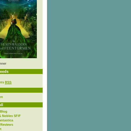
nner
eeds
nts
RSS
en
ll
 Blog
& Nobles SF/F
antastica
 Reviews
t