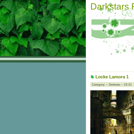
Darkstars
Locke Lamora 1
Category: – Darkstar – 23:31