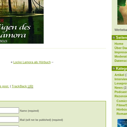
Werbeba
Seiten
Home
Über Da
Impres
Moderat
Datensc
«
Locke Lamora als Hörbuch
–
Kateg
Artikel
(
Intervie
Lesepro
s post.
|
TrackBack
URI
News
(2
Podcast
Rezensi
Comic
Filme/
Hörbü
Name (required)
Roman
Mail (will not be published) (required)