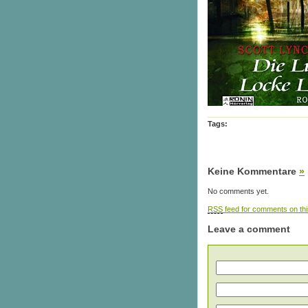
Tags:
Keine Kommentare
»
No comments yet.
RSS
feed for comments on thi
Leave a comment