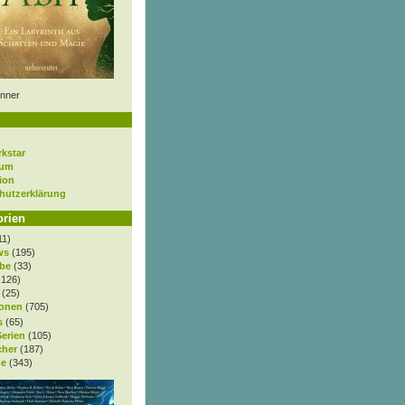
nner
rkstar
sum
ion
hutzerklärung
orien
11)
ws
(195)
be
(33)
.126)
(25)
onen
(705)
s
(65)
Serien
(105)
cher
(187)
e
(343)