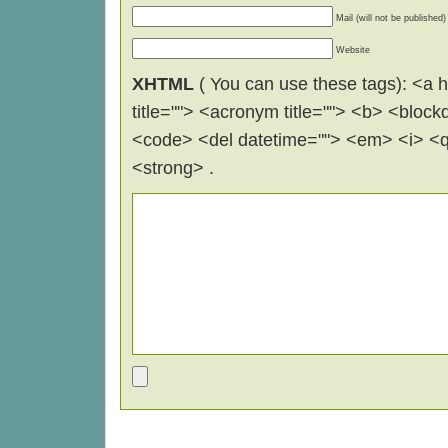
Mail (will not be published)
Website
XHTML
( You can use these tags): <a hr
title=""> <acronym title=""> <b> <block
<code> <del datetime=""> <em> <i> <q 
<strong> .