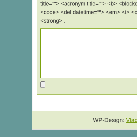
title=""> <acronym title=""> <b> <block
<code> <del datetime=""> <em> <i> <q 
<strong> .
WP-Design:
Vla