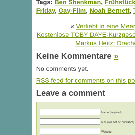
Tags:
Ben Shenkman
,
Frühstück
Friday
,
Gay-Film
,
Noah Bernett
,
«
Verliebt in eine Mee
Kostenlose TOBY DAYE-Kurzgesch
Markus Heitz: Drach
Keine Kommentare
»
No comments yet.
RSS
feed for comments on this po
Leave a comment
Name (required)
Mail (will not be published)
Website