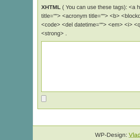
XHTML
( You can use these tags): <a hr
title=""> <acronym title=""> <b> <block
<code> <del datetime=""> <em> <i> <q 
<strong> .
WP-Design:
Vla