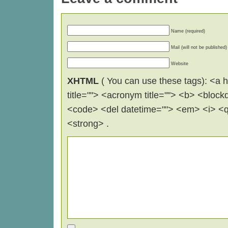
Name (required)
Mail (will not be published)
Website
XHTML
( You can use these tags): <a hr
title=""> <acronym title=""> <b> <block
<code> <del datetime=""> <em> <i> <q 
<strong> .