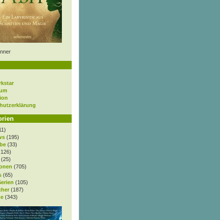
nner
rkstar
sum
ion
hutzerklärung
orien
11)
ws
(195)
be
(33)
.126)
(25)
onen
(705)
s
(65)
Serien
(105)
cher
(187)
e
(343)