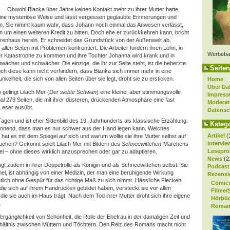
Obwohl Blanka über Jahre keinen Kontakt mehr zu ihrer Mutter hatte,
f eine mysteriöse Weise und lässt vergessen geglaubte Erinnerungen und
n. Sie nimmt kaum wahr, dass Johann noch einmal das Anwesen verlässt,
n um einen weiteren Kredit zu bitten. Doch ehe er zurückkehren kann, bricht
renhaus herein. Er schneidet das Grundstück von der Außenwelt ab.
 allen Seiten mit Problemen konfrontiert. Die Arbeiter fordern ihren Lohn, in
Werbeba
ner Katastrophe zu kommen und ihre Tochter Johanna wird krank und in
ächer und schwächer. Die einzige, die ihr zur Seite steht, ist die beherzte
Seiten
h diese kann nicht verhindern, dass Blanka sich immer mehr in eine
nkelheit, die sich von allen Seiten über sie legt, droht sie zu ersticken.
Home
Über Da
gelingt Lilach Mer (
Der siebte Schwan
) eine kleine, aber stimmungsvolle
Impres
l 279 Seiten, die mit ihrer düsteren, drückenden Atmosphäre eine fast
Moderat
Leser ausübt.
Datensc
Tagen und ist eher Sittenbild des 19. Jahrhunderts als klassische Erzählung.
Kateg
annend, dass man es nur schwer aus der Hand legen kann. Welches
Artikel
(
at es mit dem Spiegel auf sich und warum wollte sie ihre Mutter selbst auf
Intervie
uchen? Gekonnt spielt Lilach Mer mit Bildern des
Schneewittchen
-Märchens
Lesepro
el – ohne dieses wirklich anzusprechen oder gar zu adaptieren.
News
(2
gt zudem in ihrer Doppelrolle als Königin und als Schneewittchen selbst. Sie
Podcast
el, ist abhängig von einer Medizin, der man eine beruhigende Wirkung
Rezensi
htlich ohne Gespür für das richtige Maß zu sich nimmt. Hässliche Flecken
Comic
die sich auf ihrem Handrücken gebildet haben, versteckt sie vor allen
Filme/
ie sie auch im Haus trägt. Nach dem Tod ihrer Mutter droht sich ihre eigene
Hörbü
.
Roman
rgänglichkeit von Schönheit, die Rolle der Ehefrau in der damaligen Zeit und
hältnis zwischen Müttern und Töchtern. Den Reiz des Romans macht nicht