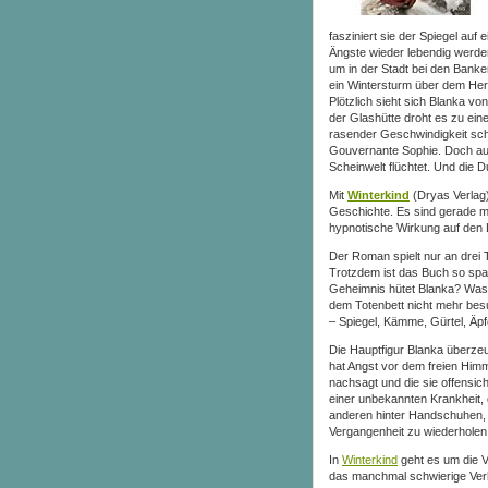
fasziniert sie der Spiegel au
Ängste wieder lebendig werde
um in der Stadt bei den Banke
ein Wintersturm über dem Her
Plötzlich sieht sich Blanka von
der Glashütte droht es zu ei
rasender Geschwindigkeit schw
Gouvernante Sophie. Doch auc
Scheinwelt flüchtet. Und die Du
Mit
Winterkind
(Dryas Verlag) 
Geschichte. Es sind gerade ma
hypnotische Wirkung auf den 
Der Roman spielt nur an drei 
Trotzdem ist das Buch so sp
Geheimnis hütet Blanka? Was h
dem Totenbett nicht mehr bes
– Spiegel, Kämme, Gürtel, Äpf
Die Hauptfigur Blanka überzeu
hat Angst vor dem freien Himm
nachsagt und die sie offensic
einer unbekannten Krankheit, 
anderen hinter Handschuhen, d
Vergangenheit zu wiederholen
In
Winterkind
geht es um die Ve
das manchmal schwierige Ver