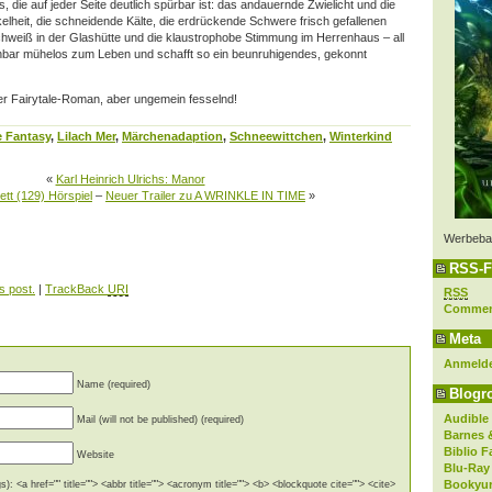
, die auf jeder Seite deutlich spürbar ist: das andauernde Zwielicht und die
heit, die schneidende Kälte, die erdrückende Schwere frisch gefallenen
chweiß in der Glashütte und die klaustrophobe Stimmung im Herrenhaus – all
inbar mühelos zum Leben und schafft so ein beunruhigendes, gekonnt
her Fairytale-Roman, aber ungemein fesselnd!
e Fantasy
,
Lilach Mer
,
Märchenadaption
,
Schneewittchen
,
Winterkind
«
Karl Heinrich Ulrichs: Manor
ett (129) Hörspiel
–
Neuer Trailer zu A WRINKLE IN TIME
»
Werbeba
RSS-F
s post.
|
TrackBack
URI
RSS
Comme
Meta
Anmeld
Name (required)
Blogro
Audible
Mail (will not be published) (required)
Barnes 
Biblio F
Website
Blu-Ray
Bookyur
): <a href="" title=""> <abbr title=""> <acronym title=""> <b> <blockquote cite=""> <cite>