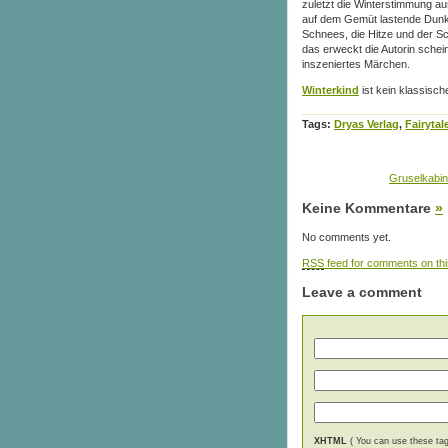
zuletzt die Winterstimmung aus
auf dem Gemüt lastende Dunkel
Schnees, die Hitze und der S
das erweckt die Autorin sche
inszeniertes Märchen.
Winterkind
ist kein klassisc
Tags:
Dryas Verlag
,
Fairytal
Gruselkabin
Keine Kommentare
»
No comments yet.
RSS
feed for comments on thi
Leave a comment
XHTML
( You can use these tags