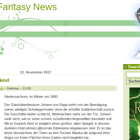
 Fantasy News
Searc
21. November 2017
rkind
ne
– Darkstar – 13:00
Niedersachsen, im Winter um 1880
:
Der Glashüttenbesitzer Johann von Rapp kehrt von der Beerdigung
seiner adeligen Schwiegermutter ohne die erhoffte Gelderbschaft zurück.
Die Geschäfte laufen schlecht, Weihnachten steht vor der Tür. Johann
weiß nicht, wie er seine schwer schuftenden Angestellten bezahlen soll.
Mit im Gepäck führt er lediglich einen großen, alten Spiegel, in dessen
dunklem Holzrahmen glitzernde Edelsteine eingelassen sind. Er ist das
letzte Vermächtnis der Toten an ihre Tochter Blanka die aufgrund
ihrer
Angst vor freien Flächen ihren Gatten nicht begleitet hat.