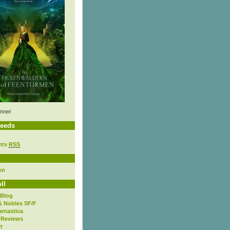
nner
eeds
nts
RSS
en
ll
 Blog
& Nobles SF/F
antastica
 Reviews
t