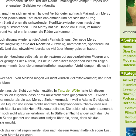
Verbrechen ist: der Herr der Nacht – mächtigster Vampir Europas und
ehemaliger Geliebter von Marsilia.
, macht er sich mit einer Handvoll Verbündeter auf nach Mailand, um Mercy
zwischen jedoch ihren Entführern entkommen und hat sich nach Prag
ten Stadt drohen die schwellenden Konflikte zwischen den magischen
rieg auszubrechen – und Mercy hat alle Hände voll zu tun, im Kampf
n und Vampiren nicht unter die Räder zu kommen …
Werbeba
ch diesmal wieder an die Autorin Patricia Briggs. Der neue Mercy
Seiten
te langweilig.
Stille der Nacht
ist kurzweilig, unterhaltsam, spannend und
Home
ß. Und das, obwohl wir bereits so viel über Mercy gelesen haben.
Über Da
Impres
r an der Handlung selbst als an den extrem gut ausgearbeiteten Figuren und
Moderat
 gelingt es der Autorin, uns neue Seiten ihrer magischen Welt zu zeigen.
Datensc
ercy – mehr über die unterschiedlichen magischen Verbindungen, die es im
Kateg
iewechsel – von Mailand mögen wir nicht wirklich viel mitbekommen; dafür hat
Artikel
(
rieben.
Intervie
Lesepro
den aus der Sicht von Adam erzählt. In
Tanz der Wölfe
hatte ich diesen
News
(2
muss ich zugeben, dass er mir außerordentlich gut gefallen hat. Teilweise
Podcast
spannender als die aus Mercys Sicht – vermutlich, weil in Adams Gefolge sich
Rezensi
uen Figuren wie einem Goblin und zwei liebgewonnenen Charakteren aus
Comic
 Marsilia und die Hexe Elizaveta befinden. Die beiden sind sehr spannende
Filme/
och nicht allzu viel erfahren hat. In
Stille der Nacht
ändert sich das. Die
Hörbü
 Szene gesetzt und man lernt einiges über sie, ohne, dass sie das
Roman
sie umgibt.
s ich das einmal sagen würde, aber nach diesem Roman hätte ich sogar Lust,
 von Marsilia zu lesen.