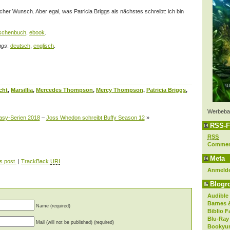
icher Wunsch. Aber egal, was Patricia Briggs als nächstes schreibt: ich bin
schenbuch
,
ebook
.
ggs
:
deutsch
,
englisch
.
cht
,
Marsillia
,
Mercedes Thompson
,
Mercy Thompson
,
Patricia Briggs
,
Werbeba
asy-Serien 2018
–
Joss Whedon schreibt Buffy Season 12
»
RSS-F
RSS
Comme
Meta
s post.
|
TrackBack
URI
Anmeld
Blogro
Audible
Barnes 
Name (required)
Biblio F
Blu-Ray
Mail (will not be published) (required)
Bookyur