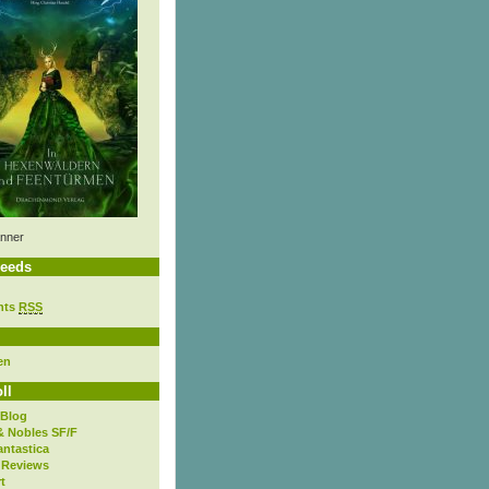
nner
eeds
nts
RSS
en
ll
 Blog
& Nobles SF/F
antastica
 Reviews
t