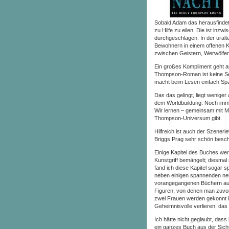
Sobald Adam das herausfindet
zu Hilfe zu eilen. Die ist in
durchgeschlagen. In der ural
Bewohnern in einem offenen K
zwischen Geistern, Werwölfe
Ein großes Kompliment geht au
Thompson-Roman ist keine Sei
macht beim Lesen einfach Spa
Das das gelingt, liegt wenige
dem Worldbuildung. Noch immer
Wir lernen – gemeinsam mit M
Thompson-Universum gibt.
Hilfreich ist auch der Szener
Briggs Prag sehr schön besch
Einige Kapitel des Buches wer
Kunstgriff bemängelt; diesmal 
fand ich diese Kapitel sogar 
neben einigen spannenden ne
vorangegangenen Büchern auch
Figuren, von denen man zuvor n
zwei Frauen werden gekonnt in
Geheimnisvolle verlieren, das 
Ich hätte nicht geglaubt, das
ein ganzes Buch aus der Sicht