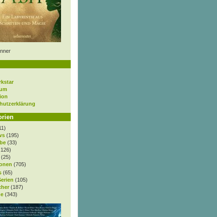
nner
rkstar
sum
ion
hutzerklärung
orien
11)
ws
(195)
be
(33)
.126)
(25)
onen
(705)
s
(65)
Serien
(105)
cher
(187)
e
(343)