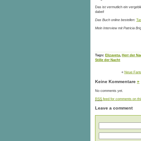
Das ist vermutlich ein vergebl
dabei!
Das Buch online bestellen
:
Ta
Mein Interview mit Patricia Bri
Tags:
Elizaveta
,
Herr der Na
Stille der Nacht
«
Neue Fant
Keine Kommentare
»
No comments yet.
RSS
feed for comments on thi
Leave a comment