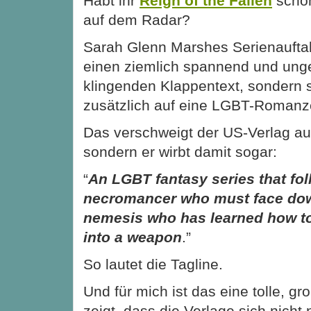
Habt ihr
Reign of the Fallen
scho
auf dem Radar?
Sarah Glenn Marshes Serienauftakt
einen ziemlich spannend und ung
klingenden Klappentext, sondern 
zusätzlich auf eine LGBT-Romanz
Das verschweigt der US-Verlag auc
sondern er wirbt damit sogar:
“
An LGBT fantasy series that fol
necromancer who must face dow
nemesis who has learned how to
into a weapon
.”
So lautet die Tagline.
Und für mich ist das eine tolle, g
zeigt, dass die Verlage sich nicht 