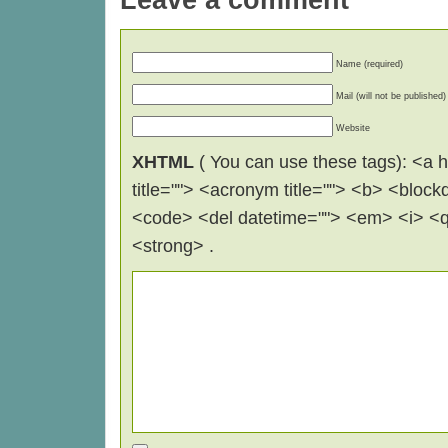
Name (required)
Mail (will not be published)
Website
XHTML
( You can use these tags): <a hr
title=""> <acronym title=""> <b> <block
<code> <del datetime=""> <em> <i> <q 
<strong> .