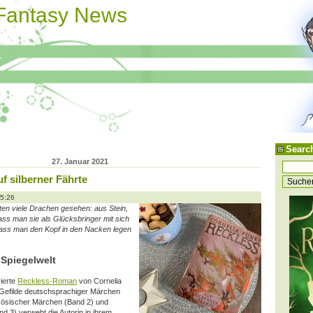
 Fantasy News
Searc
27. Januar 2021
f silberner Fährte
15:26
aten viele Drachen gesehen: aus Stein,
dass man sie als Glücksbringer mit sich
dass man den Kopf in den Nacken legen
.
e Spiegelwelt
vierte
Reckless-Roman
von Cornelia
 Gefilde deutschsprachiger Märchen
nzösischer Märchen (Band 2) und
 3) verwebt die Autorin in ihrem