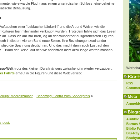
lemente, wie etwa die Flucht aus einem unterirdischen Schloss, eine geheime
iatische Behausung.
n
 Auftauchen einer “Lebkuchenbäckerin” und die Art und Weise, wie die
Kulturen hier miteinander verknüpft wurden. Trotzdem fühlte sich das Lesen
äh an. Dass ich am Ball blieb, lag an den wunderbar ausgearbeiteten Figuren.
och in diesem vierten Band neue Seiten. Ihre Beziehungen zueinander
tel stieg die Spannung deutlich an. Und das macht dann auch Lust auf den
en – Band der Reihe, auf den wir hoffentlich nicht allzu lange warten müssen.
Werbeba
ess-Welt
trotz des kleinen Durchhängers zwischendrin wieder verzaubert.
er Fährte
erneut in die Figuren und diese Welt verliebt.
RSS-F
RSS
Comme
McKillip: Meereszauber
–
Becoming Elektra zum Sonderpreis
»
Meta
Anmeld
Blogro
Audible
s post.
Barnes 
Biblio F
Blu-Ray
Bookyur