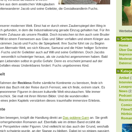
ive aus dem asiatischen Volksglauben
ltenwanderer Jacob und seine Geliebte, die Gestaltwandlerin Fuchs.
unserer modernen Welt. Einst hat er durch einen Zauberspiegel den Weg in
h gefunden, in dem die Industrialisierung gerade Einzug gehalten hat. Für ihn
Werbeba
n mehr Zuhause als unsere Realität.
Doch inzwischen
ist ihm auch sein Bruder
Seiten
t. Will ist einem Feenwesen aus Glas und Silber verfallen und einem Krieger aus
hkämmen Jacob und Fuchs die Spiegelwelt. Ihre Suche führt sie zu Beginn
Home
r Alternativ-Welt, wo sich Kitsune, Samurai und die Hüter heiliger Schreine
Über Da
n Fuchs und ihr Geliebter auch auf Will und seine Gefährten. Doch Jacobs
Impres
 als wesentlich schwieriger heraus, als sie zunächst angenommen haben. Bald
Moderat
gen Liebenden selbst in große Gefahr. Denn es erscheint jemand auf der
Datensc
en Gefallen etwas Undenkbares fordert: Fuchs ungeborenes Kind.
Kateg
elt
Artikel
(
Intervie
m Rahmen der
Reckless
-Reihe sämtliche Kontinente zu bereisen, finde ich
Lesepro
innt das Buch mit der Reise durch Fernost, wie ich finde, extrem stark. Es
News
(2
gewonnener Figuren in dessen kulturelle Welt einzutauchen. Wie immer
Podcast
chick. Sie malt mit ihren Worten Bilder. Und die wundervollen
Rezensi
inn eines jeden Kapitels verstärken dieses traumhafte immersive Erlebnis.
Comic
hte
Filme/
Hörbü
lden bewegen, knüpft die Handlung direkt an
Das goldene Garn
an. Sie greift
Roman
 vorhergehenden Romanen auf.
Ebenfalls wie im dritten Band erzählt die
r Perspektive vieler Figuren. Und vielleicht ist das auch der Grund, weshalb
 mich schwierig wurde, an der Stange zu bleiben. Dabei ist so einiges passiert.