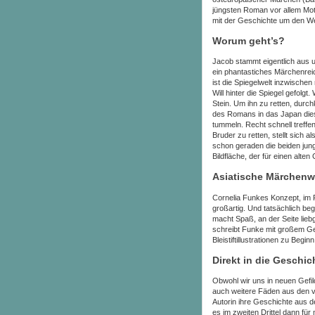
jüngsten Roman vor allem Mot
mit der Geschichte um den We
Worum geht’s?
Jacob stammt eigentlich aus 
ein phantastiches Märchenreic
ist die Spiegelwelt inzwische
Will hinter die Spiegel gefolg
Stein. Um ihn zu retten, durc
des Romans in das Japan diese
tummeln.
Recht schnell treffe
Bruder zu retten, stellt sich
schon geraden die beiden jun
Bildfläche, der für einen alt
Asiatische Märchenw
Cornelia Funkes Konzept, i
großartig. Und tatsächlich beg
macht Spaß, an der Seite lieb
schreibt Funke mit großem Ges
Bleistiftillustrationen zu Beg
Direkt in die Geschic
Obwohl wir uns in neuen Gefi
auch weitere Fäden aus den
Autorin ihre Geschichte aus de
es im zweiten Drittel dann für