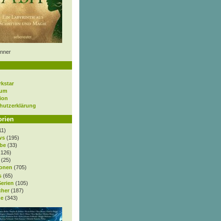
nner
rkstar
sum
ion
hutzerklärung
orien
11)
ws
(195)
be
(33)
.126)
(25)
onen
(705)
s
(65)
Serien
(105)
cher
(187)
e
(343)