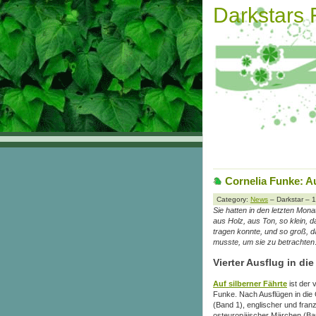
Darkstars
Cornelia Funke: Au
Category:
News
– Darkstar – 
Sie hatten in den letzten Mon
aus Holz, aus Ton, so klein, 
tragen konnte, und so groß, 
musste, um sie zu betrachten
Vierter Ausflug in di
Auf silberner Fährte
ist der 
Funke. Nach Ausflügen in die
(Band 1), englischer und fra
osteuropäischer Märchen (Band