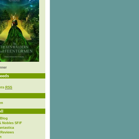
nner
eeds
nts
RSS
en
ll
 Blog
& Nobles SF/F
antastica
 Reviews
t