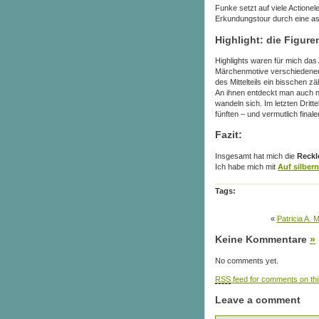
Funke setzt auf viele Actione
Erkundungstour durch eine as
Highlight: die Figure
Highlights waren für mich das
Märchenmotive verschiedener 
des Mittelteils ein bisschen z
An ihnen entdeckt man auch n
wandeln sich.
Im letzten Drit
fünften – und vermutlich final
Fazit
:
Insgesamt hat mich die
Reckl
Ich habe mich mit
Auf silbern
Tags:
«
Patricia A. 
Keine Kommentare
»
No comments yet.
RSS
feed for comments on thi
Leave a comment