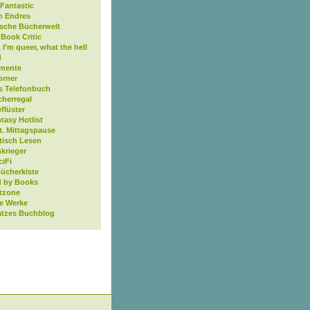
Fantastic
n Endres
ische Bücherwelt
Book Critic
, I’m queer, what the hell
d
mente
orner
s Telefonbuch
cherregal
flüster
tasy Hotlist
t. Mittagspause
tisch Lesen
krieger
ciFi
Bücherkiste
 by Books
tzone
ne Werke
atzes Buchblog