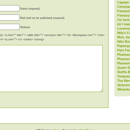
Captain 
Christia
Name (required)
Fantast
Fantasy 
Mail (will not be published) (required)
I’m here
do I rea
Website
Lesemo
Mila's C
): <a href="" title=""> <abbr title=""> <acronym title=""> <b> <blockquote cite=""> <cite>
Muh, da
i> <q cite=""> <s> <strike> <strong> .
Nilis Bü
Papierge
Pats Fan
Phantas
Phantas
Planeten
Queer S
Steffis 
Tempted
The Wer
Verlore
Winterk