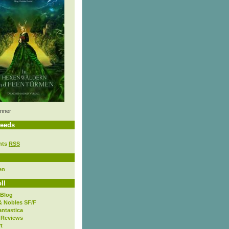
nner
eeds
nts
RSS
en
ll
 Blog
& Nobles SF/F
antastica
 Reviews
t