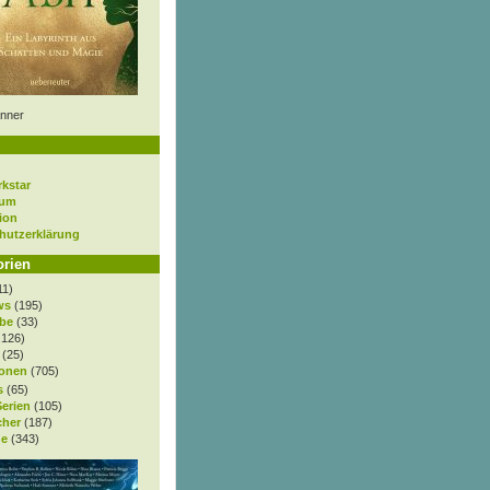
nner
rkstar
sum
ion
hutzerklärung
orien
11)
ws
(195)
be
(33)
.126)
(25)
onen
(705)
s
(65)
Serien
(105)
cher
(187)
e
(343)