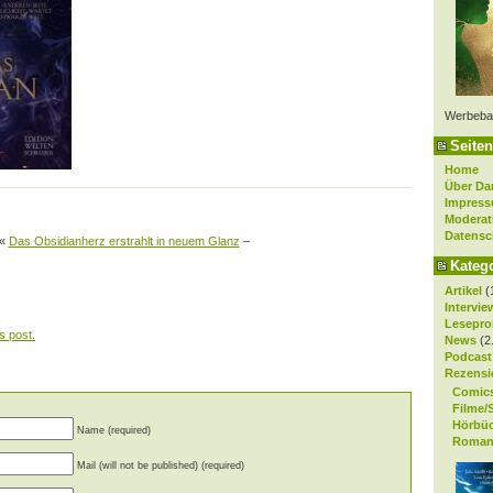
Werbeba
Seiten
Home
Über Da
Impres
Moderat
Datensc
«
Das Obsidianherz erstrahlt in neuem Glanz
–
Kateg
Artikel
(
Intervie
Lesepro
s post.
News
(2
Podcast
Rezensi
Comic
Filme/
Hörbü
Name (required)
Roman
Mail (will not be published) (required)