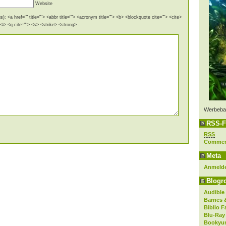
Website
): <a href="" title=""> <abbr title=""> <acronym title=""> <b> <blockquote cite=""> <cite>
i> <q cite=""> <s> <strike> <strong> .
Werbeba
RSS-F
RSS
Comme
Meta
Anmeld
Blogro
Audible
Barnes 
Biblio F
Blu-Ray
Bookyur