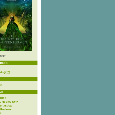
nner
eeds
nts
RSS
en
ll
 Blog
& Nobles SF/F
antastica
 Reviews
t