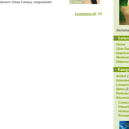
 düstere Urban Fantasy umgearbeitet:
Comments (0)
Werbeba
Seiten
Home
Über Da
Impres
Moderat
Datensc
Kateg
Artikel
(
Intervie
Lesepro
News
(2
Podcast
Rezensi
Comic
Filme/
Hörbü
Roman