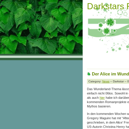
Darkstars
Der Alice im Wund
Category:
News
– Darkstar – 
Das Wunderland-Thema lässt d
einfach nicht 06los. Sowohl in
als auch
hier
habe ich darüber 
kommenden Romanprojekte es g
Mythos basieren.
In den kommenden Wochen we
Gregory Maguire hat mit “Aft
geschrieben, in dem Alice’ Fre
US-Autorin Christina Henry h