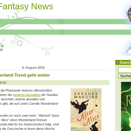
 Fantasy News
Searc
6. August 2015
erland-Trend geht weiter
08:00
ie Phantastik-Autoren offensichtlich
 einer der
jüngeren Ausgaben
der
Nautilus
berichtet, welche aktuellen und
ibt, die auf Lewis Carrolls Wunderland-
rden es noch zwei mehr. “Wicked”-Autor
er Alice” einen Wunderland-Roman
undin Ada ihr ins Kaninchenloch folgt. Und
at die Geschichte in ihrem diese Woche