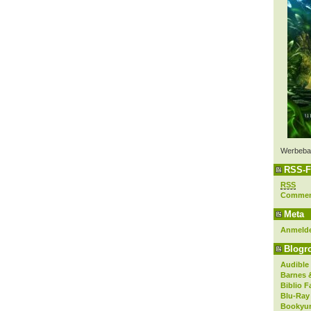
Werbeba
RSS-F
RSS
Comme
Meta
Anmeld
Blogro
Audible
Barnes 
Biblio F
Blu-Ray
Bookyur