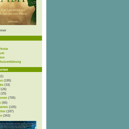
nner
rkstar
sum
ion
hutzerklärung
orien
11)
ws
(195)
be
(33)
.126)
(25)
onen
(705)
s
(65)
Serien
(105)
cher
(187)
e
(343)