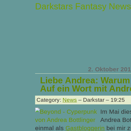
Darkstars Fantasy News
2. Oktober 20
Liebe Andrea: Warum
Auf ein Wort mit Andr
Category:
News
– Darkstar – 19:25
Im Mai die
Andrea Bot
einmal als
Gastbloggerin
bei mir 