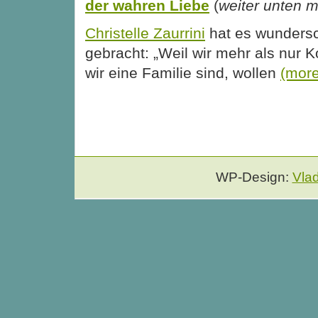
der wahren Liebe
(
weiter unten 
Christelle Zaurrini
hat es wundersc
gebracht: „Weil wir mehr als nur K
wir eine Familie sind, wollen
(mor
WP-Design:
Vla