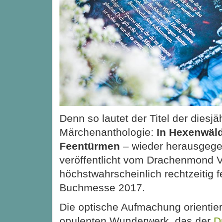
Denn so lautet der Titel der diesjä
Märchenanthologie:
In Hexenwäl
Feentürmen
– wieder herausgege
veröffentlicht vom Drachenmond V
höchstwahrscheinlich rechtzeitig fe
Buchmesse 2017.
Die optische Aufmachung orientie
opulenten Wunderwerk, das der
D