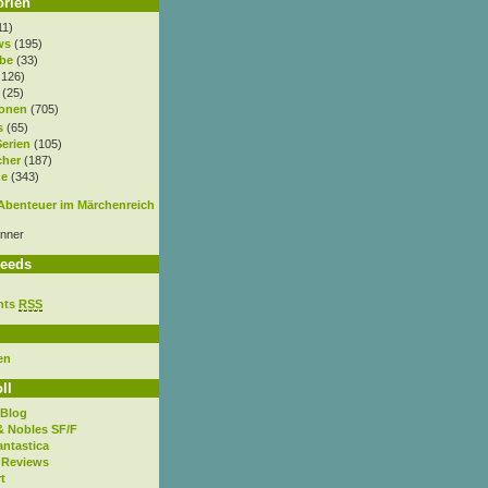
orien
11)
ws
(195)
be
(33)
.126)
(25)
onen
(705)
s
(65)
Serien
(105)
cher
(187)
e
(343)
nner
eeds
nts
RSS
en
ll
 Blog
& Nobles SF/F
antastica
 Reviews
t