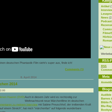
Kateg
Artikel
(
Intervie
Lesepro
News
(2
Podcast
Rezensi
Comic
Filme/
Hörbü
Roman
Werbeba
RSS-F
inen deutschen Phantastik-Film sieht’s super aus, finde ich!
RSS
Comments (1)
Comme
Meta
8. April 2014
Anmeld
chen 2014
Blogro
12:00
Audible
Auch in diesem Jahr wird es rechtzeitig zur
Barnes 
Weihnachtszeit neue Märchenfilme im deutschen
Biblio F
mentaren zu meinem Interview
mit Sabine Preuschhof, der treibenden Kraft
Blu-Ray
auf einem Streich”, hat mich “märchenfan” auf folgende wunderbare
Bookyur
acht: