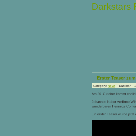
Darkstars
Erster Teaser zu
Category:
News
– Darkstar – 
Am 20. Oktober kommt endlich 
Johannes Naber verfilmte Wil
wunderbaren Henriette Confuri
Ein erster Teaser wurde jetzt v