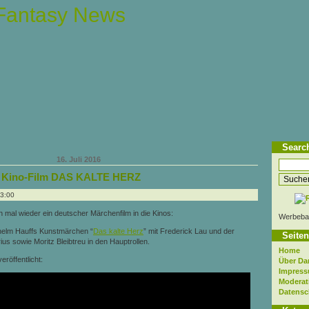
 Fantasy News
Searc
16. Juli 2016
m Kino-Film DAS KALTE HERZ
13:00
mal wieder ein deutscher Märchenfilm in die Kinos:
Werbeba
helm Hauffs Kunstmärchen “
Das kalte Herz
” mit Frederick Lau und der
Seiten
us sowie Moritz Bleibtreu in den Hauptrollen.
Home
eröffentlicht:
Über Da
Impres
Moderat
Datensc