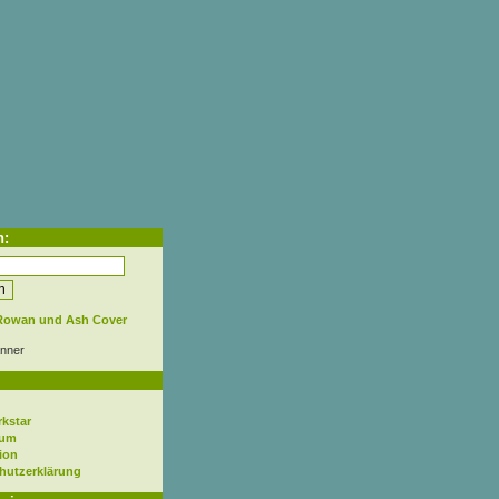
h:
nner
rkstar
sum
ion
hutzerklärung