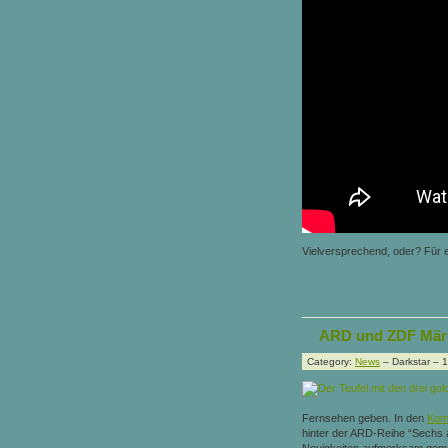
Vielversprechend, oder? Für e
ARD und ZDF Mär
Category:
News
– Darkstar – 
Fernsehen geben. In den
Kom
hinter der ARD-Reihe “Sechs 
Neuigkeiten aufmerksam gem