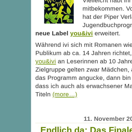
Vielleicht habt ih
mitbekommen. Vo
hat der Piper Ver
Jugendbuchprogr
neue Label
you&ivi
erweitert.
Während ivi sich mit Romanen wi
Publikum ab ca. 14 Jahren richtet,
you&ivi
an Leserinnen ab 10 Jahre
Zielgruppe gelten zwar Mädchen, 
das Programm angucke, dann bin ic
dass ich auch als erwachsener M
Titeln
(more…)
11. November 2
Endlich da: Das Final