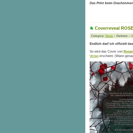
Das Print beim Drachenmon
Coverreveal RO
Category:
News
– Darkstar – 
Endlich darf ich offiziell da
So wird das Cover von
Rosen
Verlag
erscheint. (Wann genau 