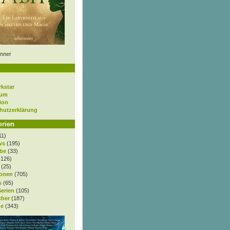
nner
rkstar
sum
ion
hutzerklärung
orien
11)
ws
(195)
be
(33)
.126)
(25)
onen
(705)
s
(65)
Serien
(105)
cher
(187)
e
(343)