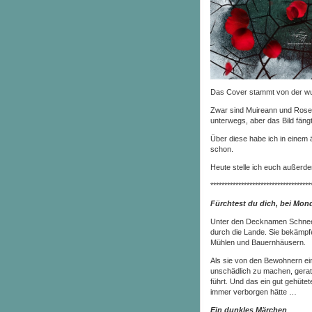
Das Cover stammt von der w
Zwar sind Muireann und Rose,
unterwegs, aber das Bild fäng
Über diese habe ich in einem ä
schon.
Heute stelle ich euch außerdem
************************************
Fürchtest du dich, bei Mon
Unter den Decknamen Schnee
durch die Lande. Sie bekämpf
Mühlen und Bauernhäusern.
Als sie von den Bewohnern ei
unschädlich zu machen, gerate
führt. Und das ein gut gehütet
immer verborgen hätte …
Ein dunkles Märchen