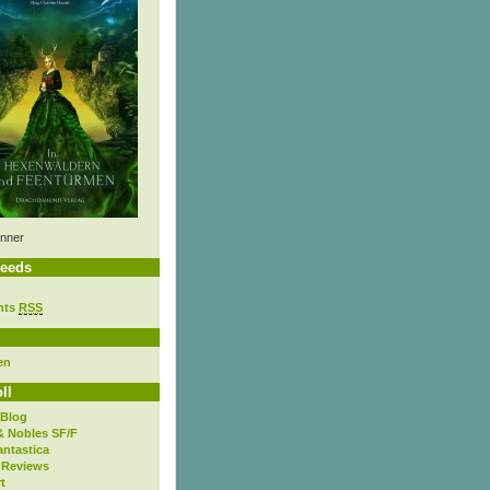
nner
eeds
nts
RSS
en
ll
 Blog
& Nobles SF/F
antastica
 Reviews
t