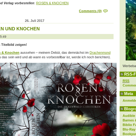
d Verlag vorbestellen
:
ROSEN & KNOCHEN
Comments (0)
26. Juli 2017
SEN UND KNOCHEN
15:49
s Titelbild zeigen!
 & Knochen
aussehen – meinem Debüt, das demnächst im
Drachenmond
das sein wird und ab wann es vorbestellbar ist, werde ich noch berichten).
Werbeba
RSS-F
RSS
Comme
Meta
Anmeld
Blogro
Audible
Barnes 
Biblio F
Blu-Ray
Bookyur