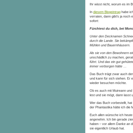
Ihr wisst nicht, worum es im 
In
diesem Blogeintrag
habe ich
verraten, dann gibt’s ja noch 
sofort:
Fürchtest du dich, bei Mon
Unter den Decknamen Schnee
durch die Lande. Sie bekämpf
Mühlen und Bauernhäusern.
Als sie von den Bewohnern ei
unschädlich zu machen, gerate
führt. Und das ein gut gehütet
immer verborgen hätte
…
Das Buch trägt zwar auch den
und kann für sich stehen. Er e
wieder besuchen möchte.
Ob es auch mit Muireann und R
lest und sie mögt, dann lasst 
Wer das Buch vorbestellt, hat
der Phantastika hätte ich die 
Euch allen wünsche ich heute
angenehm. Ich bin gerade zie
haben – vor allem Danke an di
sie eigentlich Urlaub hat.