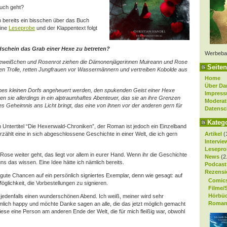
Buch geht?
 bereits ein bisschen über das Buch
eine
Leseprobe
und der Klappentext folgt
dschein das Grab einer Hexe zu betreten?
Werbeba
weißchen und Rosenrot ziehen die Dämonenjägerinnen Muireann und Rose
Seiten
en Trolle, retten Jungfrauen vor Wassermännern und vertreiben Kobolde aus
Home
Über Da
nes kleinen Dorfs angeheuert werden, den spukenden Geist einer Hexe
Impres
n sie allerdings in ein alptraumhaftes Abenteuer, das sie an ihre Grenzen
Moderat
es Geheimnis ans Licht bringt, das eine von ihnen vor der anderen gern für
Datensc
Kateg
 Untertitel “Die Hexenwald-Chroniken”, der Roman ist jedoch ein Einzelband
Artikel
(
rzählt eine in sich abgeschlossene Geschichte in einer Welt, die ich gern
Intervie
Lesepro
ose weiter geht, das liegt vor allem in eurer Hand. Wenn ihr die Geschichte
News
(2
uns das wissen. Eine Idee hätte ich nämlich bereits.
Podcast
Rezensi
 gute Chancen auf ein persönlich signiertes Exemplar, denn wie gesagt: auf
Comic
Möglichkeit, die Vorbestellungen zu signieren.
Filme/
Hörbü
 jedenfalls einen wunderschönen Abend. Ich weiß, meiner wird sehr
Roman
mlich happy und möchte Danke sagen an alle, die das jetzt möglich gemacht
ese eine Person am anderen Ende der Welt, die für mich fleißig war, obwohl