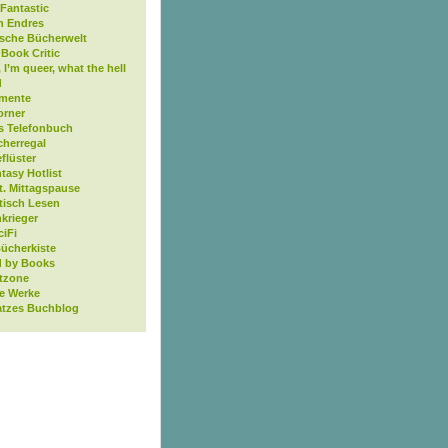
Fantastic
n Endres
ische Bücherwelt
Book Critic
, I’m queer, what the hell
d
mente
orner
s Telefonbuch
cherregal
flüster
tasy Hotlist
t. Mittagspause
tisch Lesen
krieger
ciFi
Bücherkiste
 by Books
tzone
ne Werke
atzes Buchblog