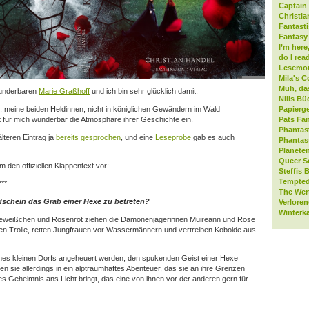
Captain 
Christia
Fantast
Fantasy 
I’m here
do I rea
Lesemo
Mila's C
Muh, da
underbaren
Marie Graßhoff
und ich bin sehr glücklich damit.
Nilis Bü
Papierge
 meine beiden Heldinnen, nicht in königlichen Gewändern im Wald
Pats Fan
t für mich wunderbar die Atmosphäre ihrer Geschichte ein.
Phantas
lteren Eintrag ja
bereits gesprochen
, und eine
Leseprobe
gab es auch
Phantas
Planeten
Queer S
 den offiziellen Klappentext vor:
Steffis 
Tempted
***
The Wer
dschein das Grab einer Hexe zu betreten?
Verlore
Winterk
weißchen und Rosenrot ziehen die Dämonenjägerinnen Muireann und Rose
en Trolle, retten Jungfrauen vor Wassermännern und vertreiben Kobolde aus
nes kleinen Dorfs angeheuert werden, den spukenden Geist einer Hexe
n sie allerdings in ein alptraumhaftes Abenteuer, das sie an ihre Grenzen
es Geheimnis ans Licht bringt, das eine von ihnen vor der anderen gern für