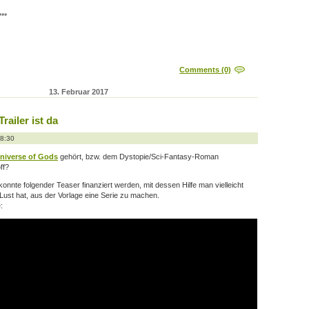
***
Comments (0)
13. Februar 2017
ailer ist da
18:30
niverse of Gods
gehört, bzw. dem Dystopie/Sci-Fantasy-Roman
ff?
konnte folgender Teaser finanziert werden, mit dessen Hilfe man vielleicht
 Lust hat, aus der Vorlage eine Serie zu machen.
: