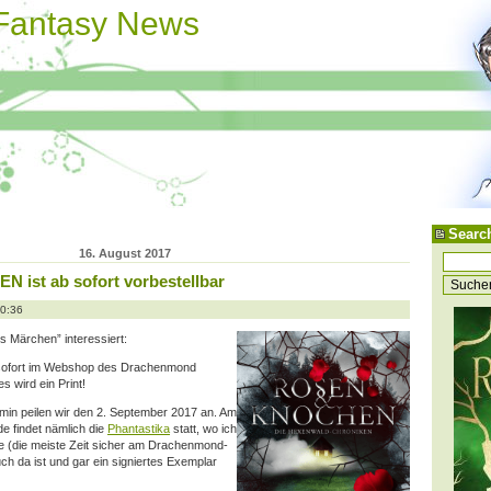
 Fantasy News
Searc
16. August 2017
ist ab sofort vorbestellbar
20:36
es Märchen” interessiert:
 sofort im Webshop des Drachenmond
es wird ein Print!
ermin peilen wir den 2. September 2017 an. Am
 findet nämlich die
Phantastika
statt, wo ich
 (die meiste Zeit sicher am Drachenmond-
uch da ist und gar ein signiertes Exemplar