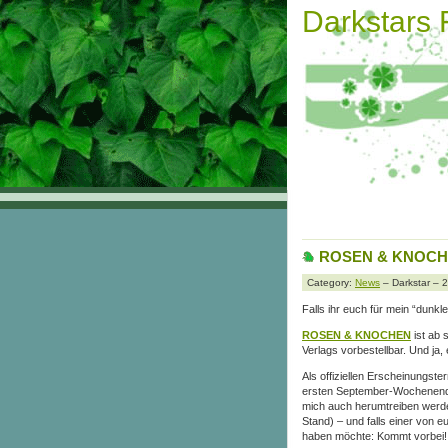
Darkstars
ROSEN & KNOCHEN 
Category:
News
– Darkstar – 
Falls ihr euch für mein “dunkl
ROSEN & KNOCHEN
ist ab
Verlags vorbestellbar. Und ja, 
Als offiziellen Erscheinungst
ersten September-Wochenende
mich auch herumtreiben werde
Stand) – und falls einer von e
haben möchte: Kommt vorbei!