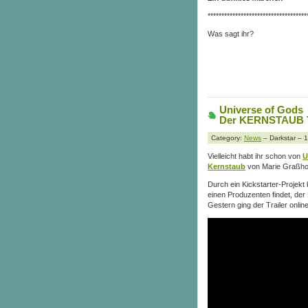
************************************
Was sagt ihr?
Universe of Gods
Der KERNSTAUB Tr
Category:
News
– Darkstar – 
Vielleicht habt ihr schon von
U
Kernstaub
von Marie Graßho
Durch ein Kickstarter-Projekt 
einen Produzenten findet, der
Gestern ging der Trailer online