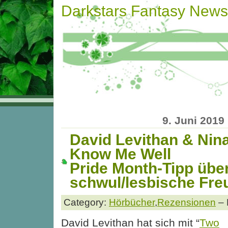
Darkstars Fantasy News
9. Juni 2019
David Levithan & Nin
Know Me Well
Pride Month-Tipp über
schwul/lesbische Fre
Category:
Hörbücher
,
Rezensionen
– 
David Levithan hat sich mit “
Two