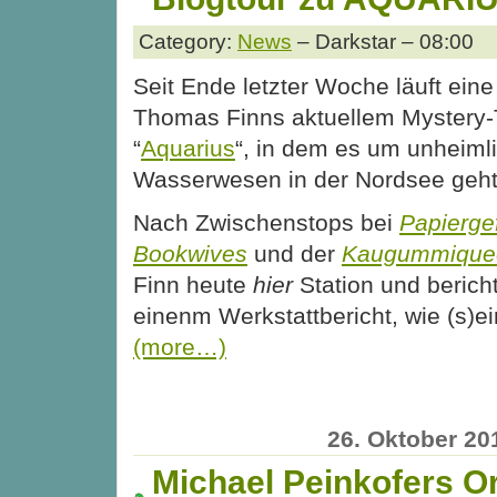
Category:
News
– Darkstar – 08:00
Seit Ende letzter Woche läuft eine
Thomas Finns aktuellem Mystery-T
“
Aquarius
“, in dem es um unheiml
Wasserwesen in der Nordsee geht
Nach Zwischenstops bei
Papiergef
Bookwives
und der
Kaugummique
Finn heute
hier
Station und bericht
einenm Werkstattbericht, wie (s)e
(more…)
26. Oktober 20
Michael Peinkofers Or