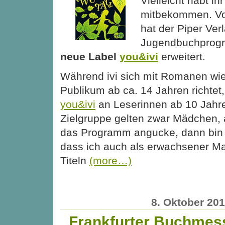
Vielleicht habt ih
mitbekommen. Vo
hat der Piper Ver
Jugendbuchprogr
neue Label
you&ivi
erweitert.
Während ivi sich mit Romanen wi
Publikum ab ca. 14 Jahren richtet,
you&ivi
an Leserinnen ab 10 Jahre
Zielgruppe gelten zwar Mädchen, 
das Programm angucke, dann bin ic
dass ich auch als erwachsener M
Titeln
(more…)
8. Oktober 20
Frankfurter Buchmes