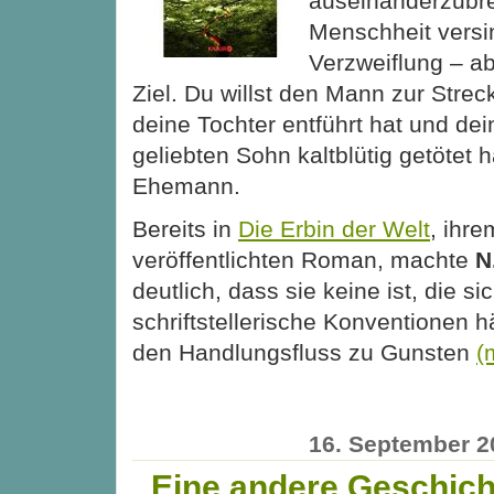
auseinanderzubre
Menschheit versi
Verzweiflung – ab
Ziel. Du willst den Mann zur Strec
deine Tochter entführt hat und dei
geliebten Sohn kaltblütig getötet h
Ehemann.
Bereits in
Die Erbin der Welt
, ihre
veröffentlichten Roman, machte
N
deutlich, dass sie keine ist, die si
schriftstellerische Konventionen hä
den Handlungsfluss zu Gunsten
(
16. September 2
Eine andere Geschich