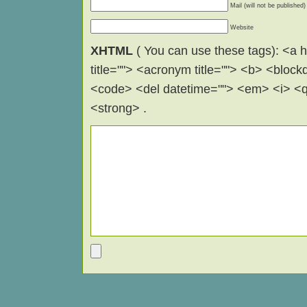
Mail (will not be published)
Website
XHTML
( You can use these tags): <a hr
title=""> <acronym title=""> <b> <block
<code> <del datetime=""> <em> <i> <q 
<strong> .