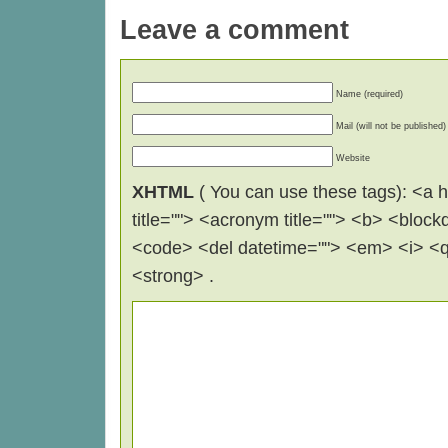
Leave a comment
Name (required)
Mail (will not be published)
Website
XHTML
( You can use these tags): <a hr
title=""> <acronym title=""> <b> <block
<code> <del datetime=""> <em> <i> <q 
<strong> .