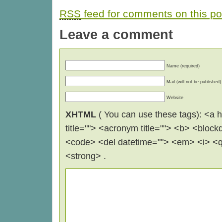
RSS
feed for comments on this po
Leave a comment
Name (required)
Mail (will not be published)
Website
XHTML
( You can use these tags): <a hr
title=""> <acronym title=""> <b> <block
<code> <del datetime=""> <em> <i> <q 
<strong> .