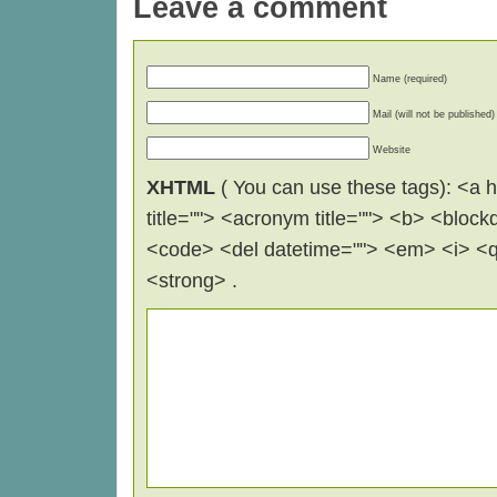
Leave a comment
Name (required)
Mail (will not be published)
Website
XHTML
( You can use these tags): <a hr
title=""> <acronym title=""> <b> <block
<code> <del datetime=""> <em> <i> <q 
<strong> .