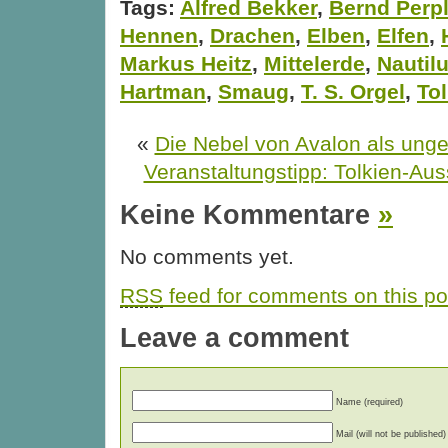
Tags:
Alfred Bekker
,
Bernd Perpl
Hennen
,
Drachen
,
Elben
,
Elfen
,
Markus Heitz
,
Mittelerde
,
Nautil
Hartman
,
Smaug
,
T. S. Orgel
,
To
«
Die Nebel von Avalon als ung
Veranstaltungstipp: Tolkien-Auss
Keine Kommentare
»
No comments yet.
RSS
feed for comments on this po
Leave a comment
Name (required)
Mail (will not be published)