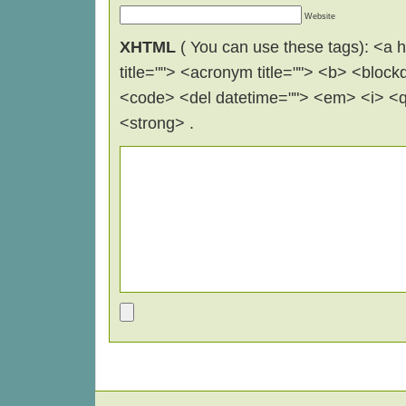
Website
XHTML
( You can use these tags): <a hr
title=""> <acronym title=""> <b> <block
<code> <del datetime=""> <em> <i> <q 
<strong> .