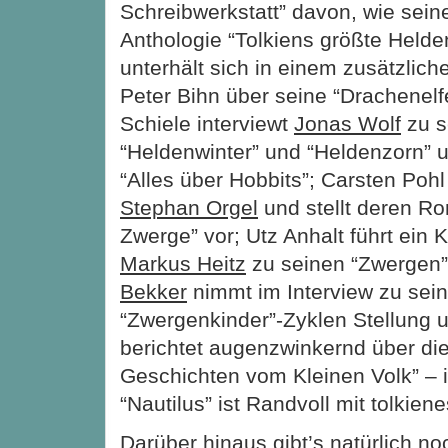
Schreibwerkstatt” davon, wie sei
Anthologie “Tolkiens größte Helde
unterhält sich in einem zusätzlich
Peter Bihn über seine “Drachenel
Schiele interviewt
Jonas Wolf
zu s
“Heldenwinter” und “Heldenzorn”
“Alles über Hobbits”; Carsten Pohl
Stephan Orgel
und stellt deren R
Zwerge” vor; Utz Anhalt führt ein 
Markus Heitz
zu seinen “Zwergen”
Bekker
nimmt im Interview zu sein
“Zwergenkinder”-Zyklen Stellung
berichtet augenzwinkernd über di
Geschichten vom Kleinen Volk” – i
“Nautilus” ist Randvoll mit tolkien
Darüber hinaus gibt’s natürlich no