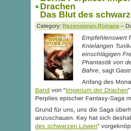
Drachen
Das Blut des schwar
Category:
Rezensionen
,
Romane
– Da
Empfehlenswert fü
Knielangen Tuni
einschlägigen Fr
Phantastik von de
Bahre
, sagt Gast
Anfang des Monat
Band
von “
Imperium der Drachen
”
Perplies epischer Fantasy-Saga mit
Grund für uns, uns die Saga über
anzuschauen. Key hat sich deshal
des schwarzen Löwen
” vorgeknöp