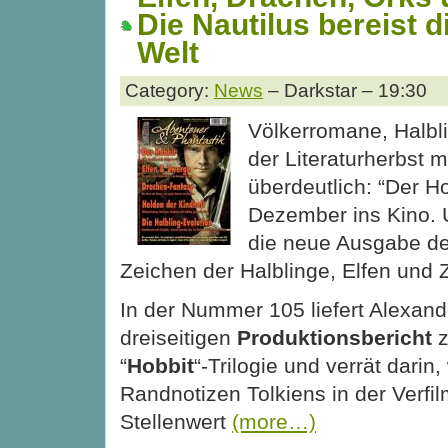
Die Nautilus bereist d
Welt
Category:
News
– Darkstar – 19:30
Völkerromane, Halbl
der Literaturherbst 
überdeutlich: “Der H
Dezember ins Kino. 
die neue Ausgabe de
Zeichen der Halblinge, Elfen und 
In der Nummer 105 liefert Alexan
dreiseitigen
Produktionsbericht
z
“
Hobbit
“-Trilogie und verrät darin
Randnotizen Tolkiens in der Verf
Stellenwert
(more…)