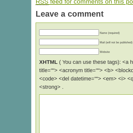
RSS
feed for comments on this po
Leave a comment
Name (required)
Mail (will not be published)
Website
XHTML
( You can use these tags): <a hr
title=""> <acronym title=""> <b> <block
<code> <del datetime=""> <em> <i> <q 
<strong> .