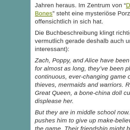
Jahren heraus. Im Zentrum von “
D
Bones
” steht eine mysteriöse Por
offensichtlich in sich hat.
Die Buchbeschreibung klingt richt
vermutlich gerade deshalb auch u
interessant):
Zach, Poppy, and Alice have been 
for almost as long, they’ve been p
continuous, ever-changing game o
thieves, mermaids and warriors. Ru
Great Queen, a bone-china doll c
displease her.
But they are in middle school now.
pushes him to give up make-belie
the game. Their friendship might b