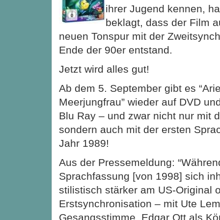
ihrer Jugend kennen, ha
beklagt, dass der Film a
neuen Tonspur mit der Zweitsynchr
Ende der 90er entstand.
Jetzt wird alles gut!
Ab dem 5. September gibt es “Arie
Meerjungfrau” wieder auf DVD und
Blu Ray – und zwar
nicht nur mit 
sondern auch mit der ersten Spr
Jahr 1989!
Aus der Pressemeldung: “Während d
Sprachfassung [von 1998] sich inh
stilistisch stärker am US-Original or
Erstsynchronisation – mit Ute Lemp
Gesangsstimme, Edgar Ott als Kön