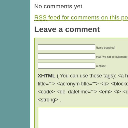
No comments yet.
RSS
feed for comments on this po
Leave a comment
Name (required)
Mail (will not be published)
Website
XHTML
( You can use these tags): <a hr
title=""> <acronym title=""> <b> <block
<code> <del datetime=""> <em> <i> <q 
<strong> .