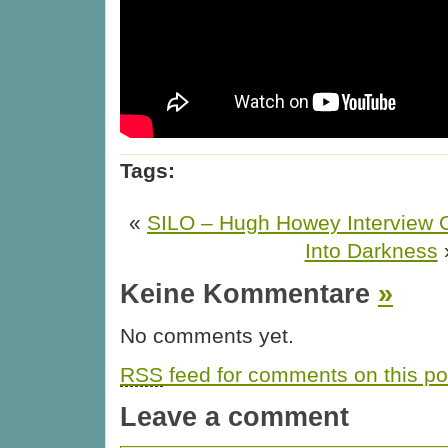
Tags:
«
SILO – Hugh Howey Interview 
Into Darkness
Keine Kommentare
»
No comments yet.
RSS
feed for comments on this po
Leave a comment