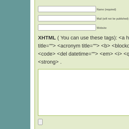
Name (required)
Mail (will not be published)
Website
XHTML
( You can use these tags): <a hr
title=""> <acronym title=""> <b> <block
<code> <del datetime=""> <em> <i> <q 
<strong> .