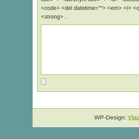
<code> <del datetime=""> <em> <i> <q 
<strong> .
WP-Design:
Vla