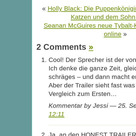
«
Holly Black: Die Puppenkönigi
Katzen und dem Sohn
Seanan McGuires neue Tybalt-K
online
»
2 Comments
»
Cool! Der Sprecher ist der von 
Ich denke die ganze Zeit, glei
schräges – und dann macht er
Aber der Trailer sieht fast wa
Vergleich zum Ersten…
Kommentar by Jessi — 25. S
12:11
Ja, an den HONEST TRAILER-