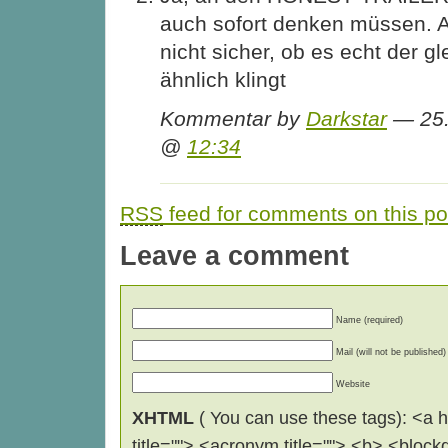
auch sofort denken müssen. Al
nicht sicher, ob es echt der gl
ähnlich klingt
Kommentar by
Darkstar
— 25.
@
12:34
RSS
feed for comments on this po
Leave a comment
Name (required)
Mail (will not be published)
Website
XHTML
( You can use these tags): <a hr
title=""> <acronym title=""> <b> <block