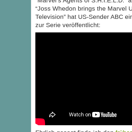
“Marvel’s Agents of S.H.I.E.L.D.” 
“Joss Whedon brings the Marvel U
Television” hat US-Sender ABC ei
zur Serie veröffentlicht: