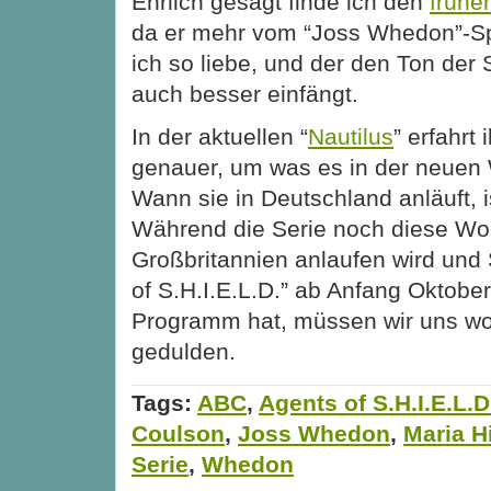
Ehrlich gesagt finde ich
den
früher
da er mehr vom “Joss Whedon”-Spi
ich so liebe, und der den Ton der S
auch besser einfängt.
In der aktuellen “
Nautilus
” erfahrt 
genauer, um was es in der neuen
Wann sie in Deutschland anläuft, 
Während die Serie noch diese Woc
Großbritannien anlaufen wird un
of S.H.I.E.L.D.” ab Anfang Oktober
Programm hat, müssen wir uns woh
gedulden.
Tags:
ABC
,
Agents of S.H.I.E.L.D
Coulson
,
Joss Whedon
,
Maria Hi
Serie
,
Whedon